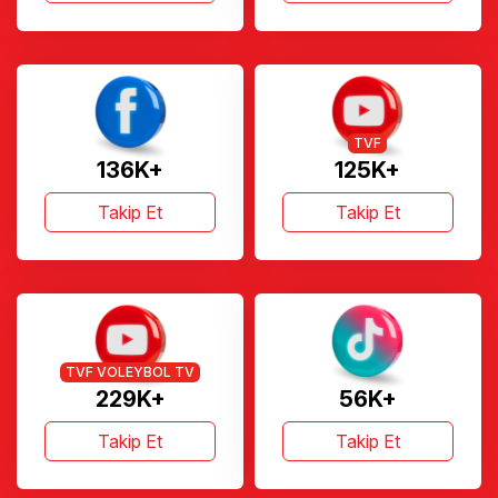
TVF
136K+
125K+
Takip Et
Takip Et
TVF VOLEYBOL TV
229K+
56K+
Takip Et
Takip Et