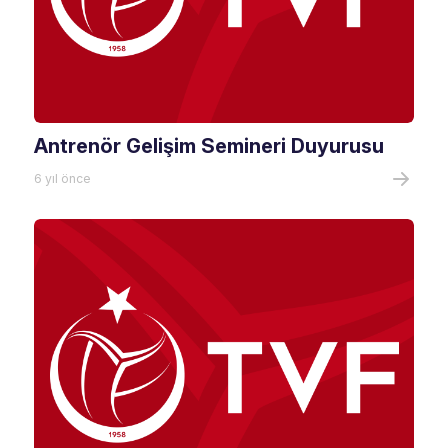
Antrenör Gelişim Semineri Duyurusu
6 yıl önce