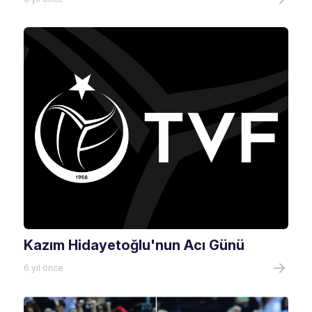
Kazım Hidayetoğlu'nun Acı Günü
6 yıl önce