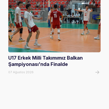
U17 Erkek Milli Takımımız Balkan
Fil
Şampiyonası'nda Finalde
Maç
07 Ağustos 2026
07 A