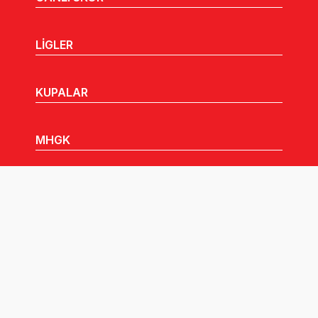
LİGLER
KUPALAR
MHGK
MEDYA
DUYURULAR
Göz Atabileceğiniz Diğer Linkler: