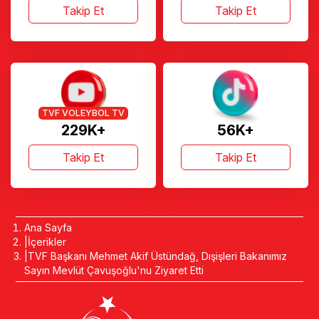
Takip Et
Takip Et
TVF VOLEYBOL TV
229K+
56K+
Takip Et
Takip Et
Ana Sayfa
İçerikler
TVF Başkanı Mehmet Akif Üstündağ, Dışişleri Bakanımız
Sayın Mevlüt Çavuşoğlu'nu Ziyaret Etti