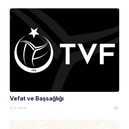
Vefat ve Başsağlığı
5 yıl önce