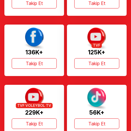
Takip Et
Takip Et
TVF
136K+
125K+
Takip Et
Takip Et
TVF VOLEYBOL TV
229K+
56K+
Takip Et
Takip Et