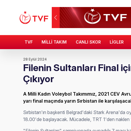
TVF
MİLLİ TAKIM
CANLI SKOR
LİGLER
28 Eylül 2024
Filenin Sultanları Final i
Çıkıyor
A Milli Kadın Voleybol Takımımız, 2021 CEV Av
yarı final maçında yarın Sırbistan ile karşılaşaca
Sırbistan'ın başkenti Belgrad'daki Stark Arena'da
18.00'de başlayacak. Mücadele, TRT 1'den naklen
"Filenin Sultanları" şampiyonada oynadığı 7 maçı ka