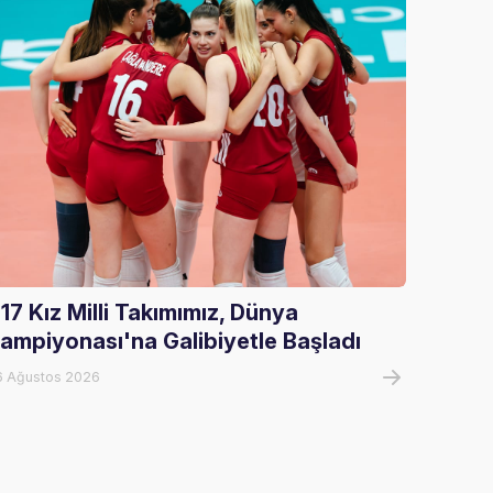
17 Kız Milli Takımımız, Dünya
U17 Er
ampiyonası'na Galibiyetle Başladı
Şampi
6 Ağustos 2026
07 Ağust