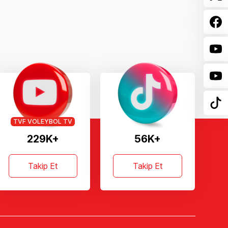
TVF VOLEYBOL TV
229K+
56K+
Takip Et
Takip Et