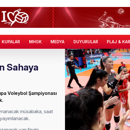
KUPALAR
MHGK
MEDYA
DUYURULAR
PLAJ & KA
çin Sahaya
rupa Voleybol Şampiyonası
k.
 oynanacak müsabaka, saat
 yayımlanacak.
zanarak yarı finale