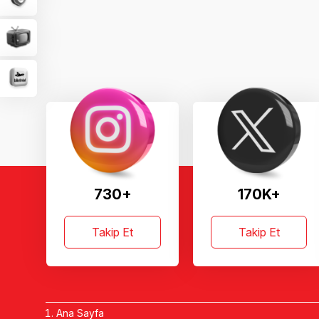
730+
170K+
Takip Et
Takip Et
Ana Sayfa