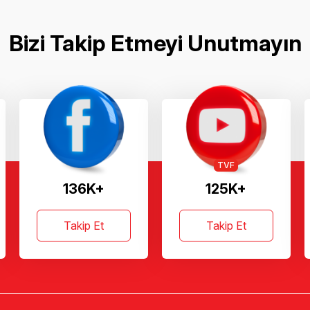
Bizi Takip Etmeyi Unutmayın
TVF
136K+
125K+
Takip Et
Takip Et