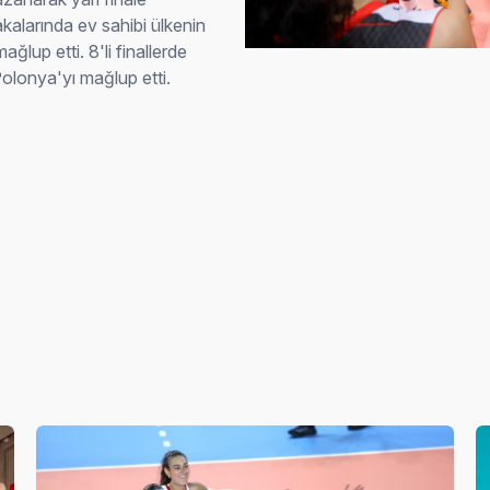
kalarında ev sahibi ülkenin
ğlup etti. 8'li finallerde
Polonya'yı mağlup etti.