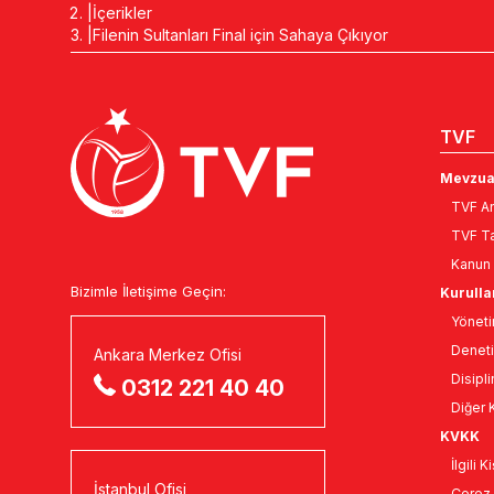
İçerikler
Filenin Sultanları Final için Sahaya Çıkıyor
TVF
Mevzua
TVF An
TVF Ta
Kanun 
Bizimle İletişime Geçin:
Kurulla
Yöneti
Deneti
Ankara Merkez Ofisi
Disipli
0312 221 40 40
Diğer K
KVKK
İlgili 
İstanbul Ofisi
Çerez 