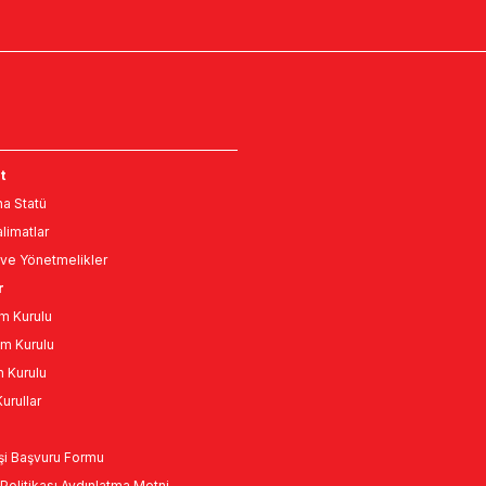
t
a Statü
limatlar
ve Yönetmelikler
r
m Kurulu
m Kurulu
n Kurulu
urullar
Kişi Başvuru Formu
Politikası Aydınlatma Metni