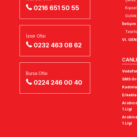
0216 651 50 55
Kişise
Gizlili
İletişim
Telefo
İzmir Ofisi
VI. GE
0232 463 08 62
CANLI
Vodafon
Bursa Ofisi
SMS Gru
0224 246 00 40
Kadınla
Erkekle
Arabica
1.Ligi
Arabica
1.Ligi