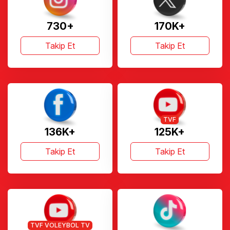
730+
170K+
Takip Et
Takip Et
TVF
136K+
125K+
Takip Et
Takip Et
TVF VOLEYBOL TV