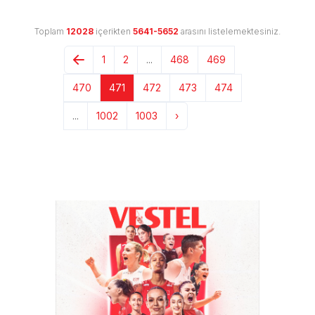
Toplam
12028
içerikten
5641-5652
arasını listelemektesiniz.
1
2
...
468
469
470
471
472
473
474
...
1002
1003
›