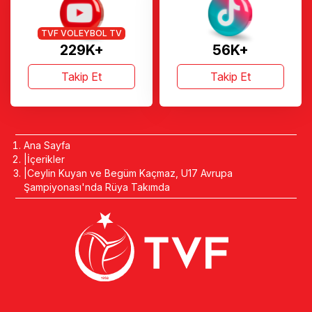
TVF VOLEYBOL TV
229K+
56K+
Takip Et
Takip Et
Ana Sayfa
İçerikler
Ceylin Kuyan ve Begüm Kaçmaz, U17 Avrupa
Şampiyonası'nda Rüya Takımda