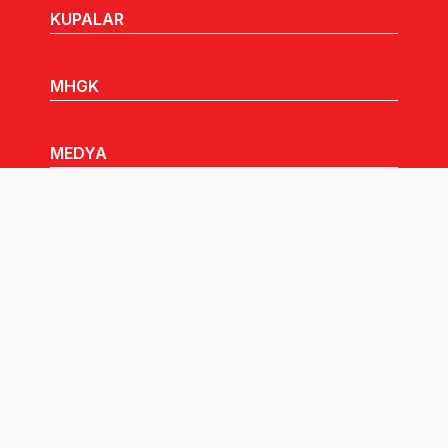
KUPALAR
MHGK
MEDYA
DUYURULAR
Göz Atabileceğiniz Diğer Linkler:
Tüm hakları TVF'ye aittir © 2026.
Pusula İletişim
tarafından tasarlandı.
Çerez Politikası Aydınlatma Metni