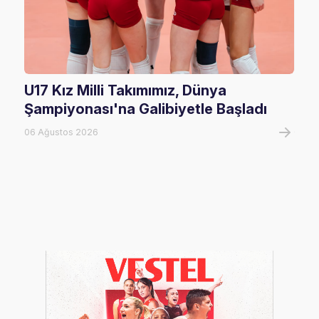
U17 Kız Milli Takımımız, Dünya
202
Şampiyonası'na Galibiyetle Başladı
Rak
06 Ağustos 2026
02 Ha