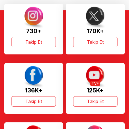
730+
170K+
Takip Et
Takip Et
TVF
136K+
125K+
Takip Et
Takip Et