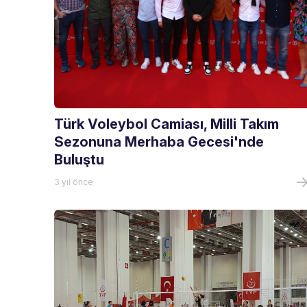
Türk Voleybol Camiası, Milli Takım
Sezonuna Merhaba Gecesi'nde
Buluştu
3 yıl önce