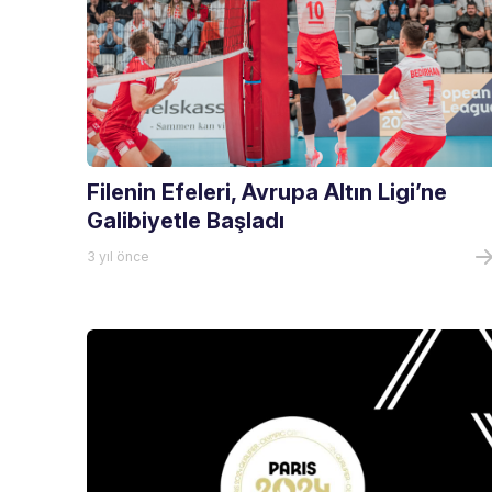
Filenin Efeleri, Avrupa Altın Ligi’ne
Galibiyetle Başladı
3 yıl önce