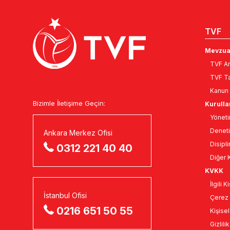
TVF
Mevzua
TVF An
TVF Ta
Kanun 
Bizimle İletişime Geçin:
Kurulla
Yöneti
Deneti
Ankara Merkez Ofisi
Disipli
0312 221 40 40
Diğer K
KVKK
İlgili 
İstanbul Ofisi
Çerez 
0216 651 50 55
Kişise
Gizlili