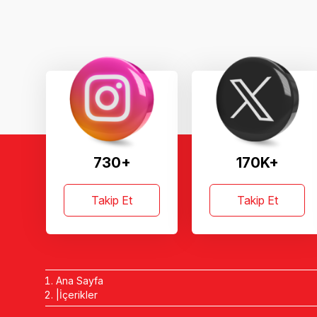
730+
170K+
Takip Et
Takip Et
Ana Sayfa
İçerikler