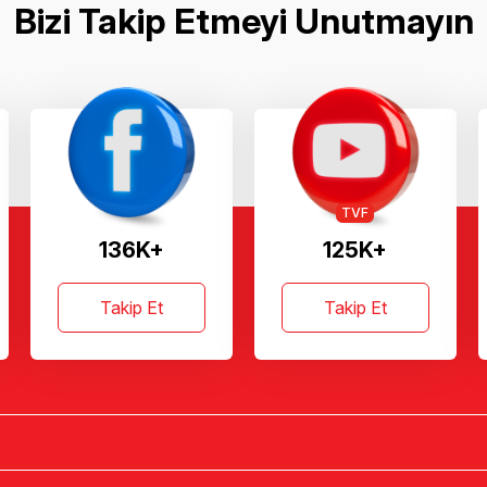
Bizi Takip Etmeyi Unutmayın
TVF
136K+
125K+
Takip Et
Takip Et