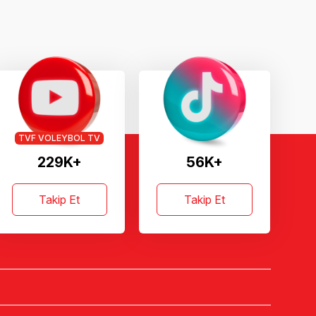
TVF VOLEYBOL TV
229K+
56K+
Takip Et
Takip Et