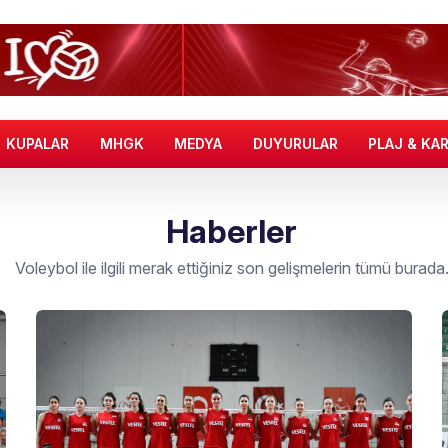
KUPALAR
MHGK
MEDYA
DUYURULAR
PLAJ & KA
Haberler
Voleybol ile ilgili merak ettiğiniz son gelişmelerin tümü burada