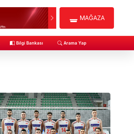
MAĞAZA
R
Bilgi Bankası
Arama Yap
.