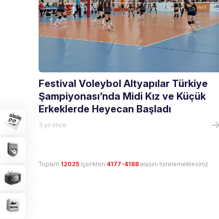
Festival Voleybol Altyapılar Türkiye
Şampiyonası’nda Midi Kız ve Küçük
Erkeklerde Heyecan Başladı
3 yıl önce
Toplam
12025
içerikten
4177-4188
arasını listelemektesiniz.