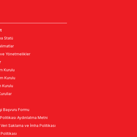
t
a Statü
limatlar
ve Yönetmelikler
r
m Kurulu
m Kurulu
n Kurulu
urullar
Kişi Başvuru Formu
Politikası Aydınlatma Metni
l Veri Saklama ve İmha Politikası
k Politikası