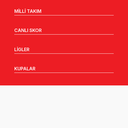
MİLLİ TAKIM
CANLI SKOR
LİGLER
KUPALAR
MHGK
MEDYA
DUYURULAR