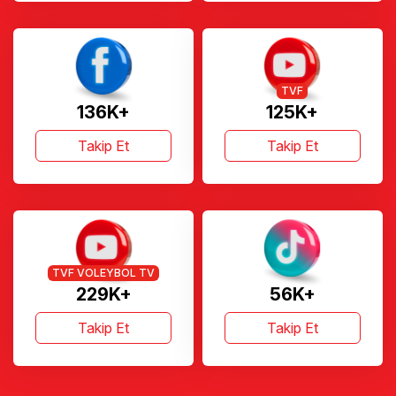
TVF
136K+
125K+
Takip Et
Takip Et
TVF VOLEYBOL TV
229K+
56K+
Takip Et
Takip Et