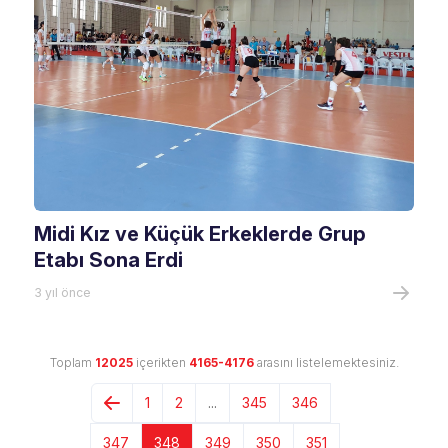
Midi Kız ve Küçük Erkeklerde Grup
Etabı Sona Erdi
3 yıl önce
Toplam
12025
içerikten
4165-4176
arasını listelemektesiniz.
1
2
...
345
346
347
348
349
350
351