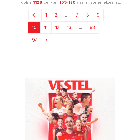
Toplam
1128
içerikten
109-120
arasını listelemektesiniz.
1
2
...
7
8
9
10
11
12
13
...
93
94
›