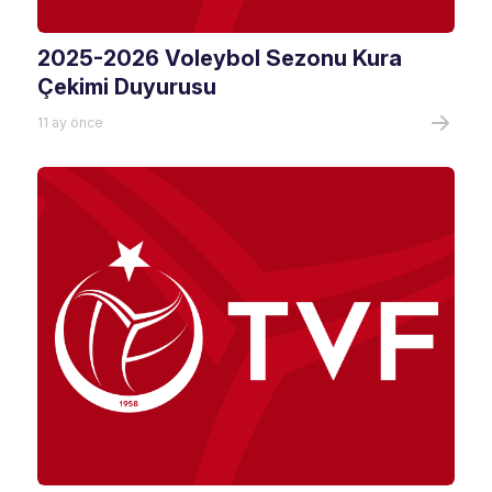
2025-2026 Voleybol Sezonu Kura
Çekimi Duyurusu
11 ay önce