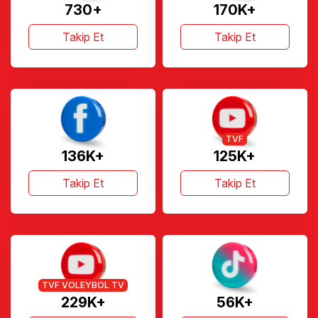
730+
170K+
Takip Et
Takip Et
TVF
136K+
125K+
Takip Et
Takip Et
TVF VOLEYBOL TV
229K+
56K+