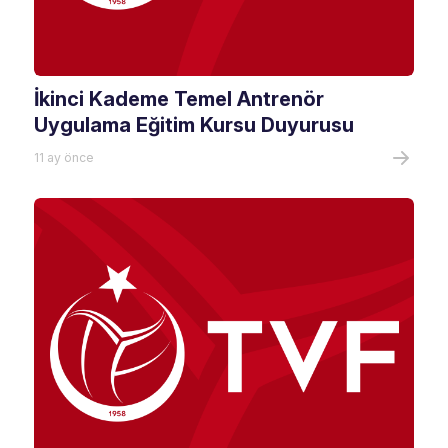
İkinci Kademe Temel Antrenör
Uygulama Eğitim Kursu Duyurusu
11 ay önce