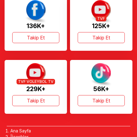
TVF
136K+
125K+
Takip Et
Takip Et
TVF VOLEYBOL TV
229K+
56K+
Takip Et
Takip Et
Ana Sayfa
İçerikler