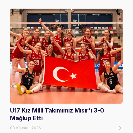
U17 Kız Milli Takımımız Mısır'ı 3-0
U17
Mağlup Etti
08 A
08 Ağustos 2026