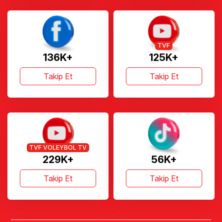
TVF
136K+
125K+
Takip Et
Takip Et
TVF VOLEYBOL TV
229K+
56K+
Takip Et
Takip Et