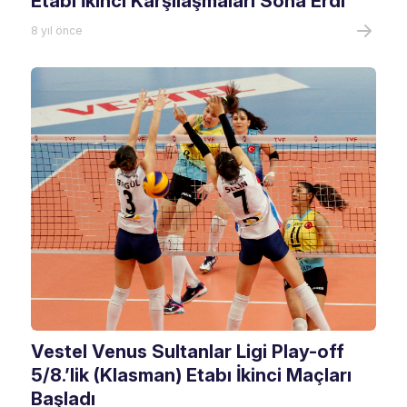
Etabı İkinci Karşılaşmaları Sona Erdi
8 yıl önce
Vestel Venus Sultanlar Ligi Play-off
5/8.’lik (Klasman) Etabı İkinci Maçları
Başladı