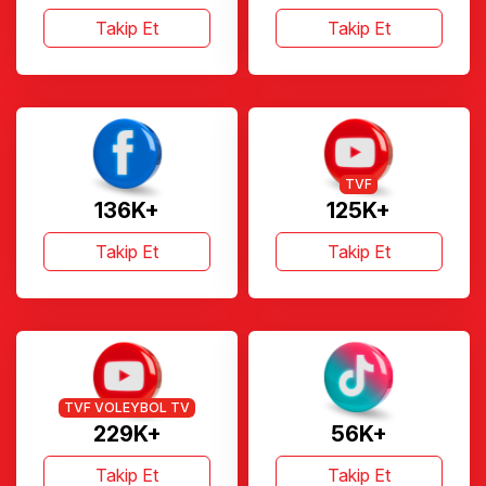
Takip Et
Takip Et
TVF
136K+
125K+
Takip Et
Takip Et
TVF VOLEYBOL TV
229K+
56K+
Takip Et
Takip Et