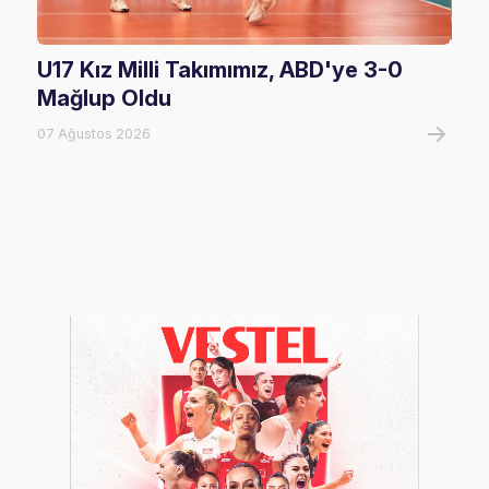
U17 Kız Milli Takımımız, ABD'ye 3-0
U17
Mağlup Oldu
Şam
07 Ağustos 2026
07 A