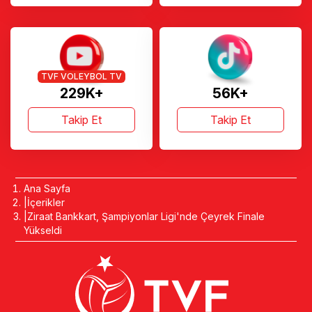
TVF VOLEYBOL TV
229K+
56K+
Takip Et
Takip Et
Ana Sayfa
İçerikler
Ziraat Bankkart, Şampiyonlar Ligi'nde Çeyrek Finale
Yükseldi