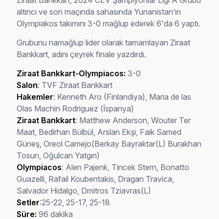
Ziraat Bankkart, 2024 CEV Şampiyonlar Ligi A Grubu
altıncı ve son maçında sahasında Yunanistan’ın
Olympiakos takımını 3-0 mağlup ederek 6'da 6 yaptı.
Grubunu namağlup lider olarak tamamlayan Ziraat
Bankkart, adını çeyrek finale yazdırdı.
Ziraat Bankkart-Olympiacos:
3-0
Salon
: TVF Ziraat Bankkart
Hakemler
: Kenneth Aro (Finlandiya), Maria de las
Olas Machin Rodriguez (İspanya)
Ziraat Bankkart
: Matthew Anderson, Wouter Ter
Maat, Bedirhan Bülbül, Arslan Ekşi, Faik Samed
Güneş, Oreol Camejo(Berkay Bayraktar(L) Burakhan
Tosun, Oğulcan Yatgın)
Olympiacos
: Alen Pajenk, Tincek Stern, Bonatto
Guazelli, Rafail Koubentakis, Dragan Travica,
Salvador Hidalgo, Dmitros Tziavras(L)
Setler
:25-22, 25-17, 25-18
Süre:
96 dakika