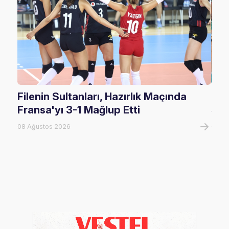
Filenin Sultanları, Hazırlık Maçında
U17
Fransa'yı 3-1 Mağlup Etti
Şam
08 Ağustos 2026
07 A