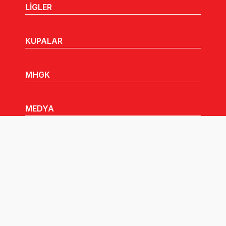
LİGLER
KUPALAR
MHGK
MEDYA
DUYURULAR
Göz Atabileceğiniz Diğer Linkler: