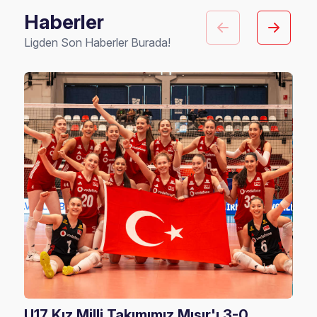
Haberler
Ligden Son Haberler Burada!
U17 Kız Milli Takımımız Mısır'ı 3-0
U17