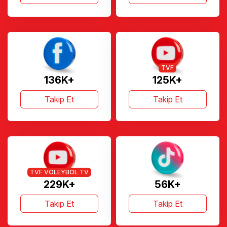
TVF
136K+
125K+
Takip Et
Takip Et
TVF VOLEYBOL TV
229K+
56K+
Takip Et
Takip Et