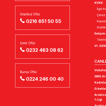
KVKK
İlgili 
İstanbul Ofisi
Çerez 
0216 651 50 55
Kişise
Gizlili
İletişim
Telefo
İzmir Ofisi
VI. GE
0232 463 08 62
CANLI
Vodafon
Bursa Ofisi
SMS Gru
0224 246 00 40
Kadınla
Erkekle
Arabica
1.Ligi
Arabica