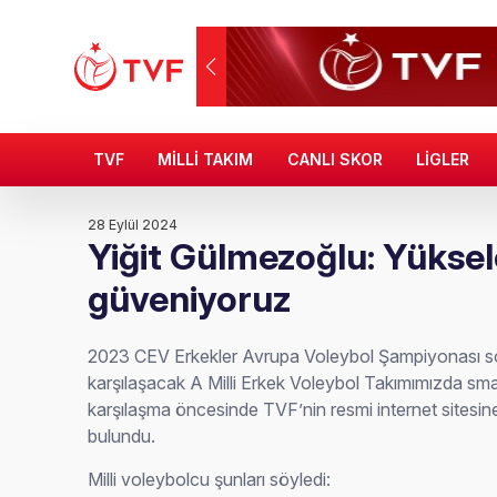
TVF
MİLLİ TAKIM
CANLI SKOR
LİGLER
28 Eylül 2024
Yiğit Gülmezoğlu: Yükse
güveniyoruz
2023 CEV Erkekler Avrupa Voleybol Şampiyonası so
karşılaşacak A Milli Erkek Voleybol Takımımızda sm
karşılaşma öncesinde TVF’nin resmi internet sitesi
bulundu.
Milli voleybolcu şunları söyledi: