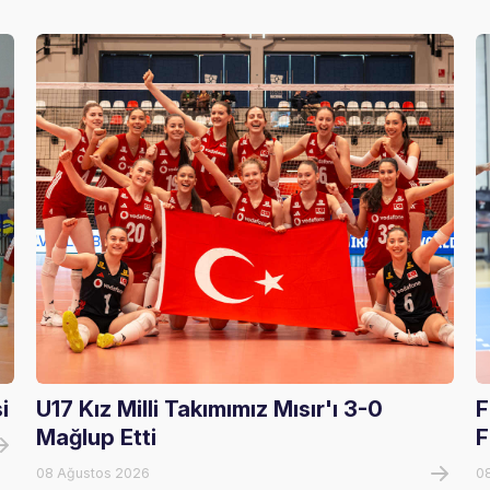
i
U17 Kız Milli Takımımız Mısır'ı 3-0
F
Mağlup Etti
F
08 Ağustos 2026
0