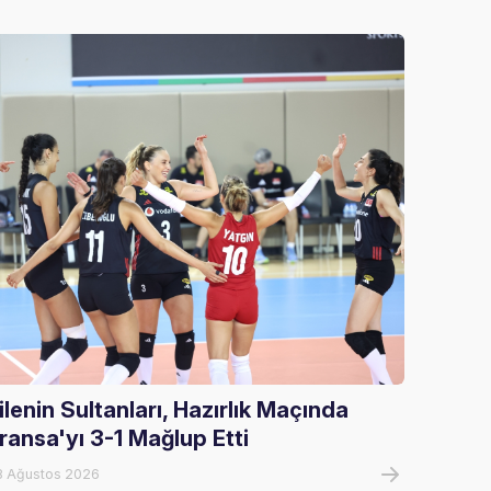
ilenin Sultanları, Hazırlık Maçında
Fileni
ransa'yı 3-1 Mağlup Etti
Maçın
8 Ağustos 2026
07 Ağust