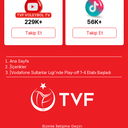
TVF VOLEYBOL TV
229K+
56K+
Takip Et
Takip Et
Ana Sayfa
İçerikler
Vodafone Sultanlar Ligi'nde Play-off 1-4 Etabı Başladı
Bizimle İletişime Geçin: