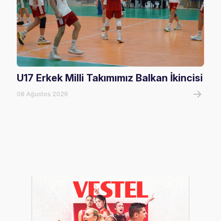
U17 Erkek Milli Takımımız Balkan İkincisi
U17
Mağ
08 Ağustos 2026
08 A