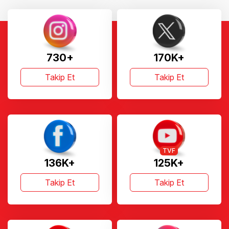
730+
170K+
Takip Et
Takip Et
TVF
136K+
125K+
Takip Et
Takip Et