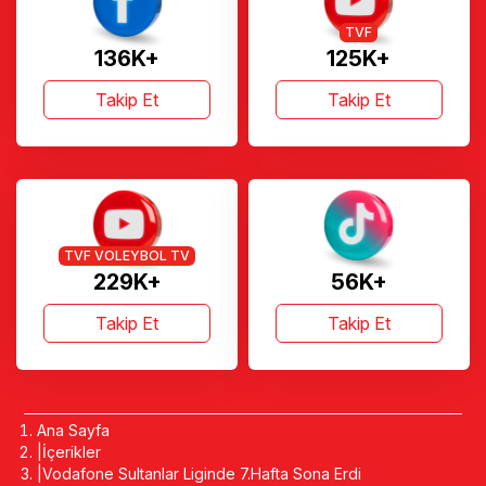
TVF
136K+
125K+
Takip Et
Takip Et
TVF VOLEYBOL TV
229K+
56K+
Takip Et
Takip Et
Ana Sayfa
İçerikler
Vodafone Sultanlar Liginde 7.Hafta Sona Erdi