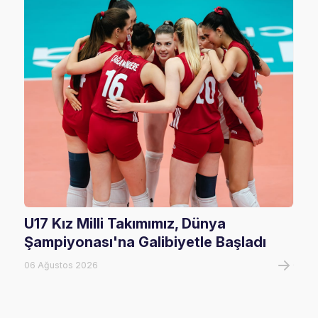
U17 Kız Milli Takımımız, Dünya
202
Şampiyonası'na Galibiyetle Başladı
Rak
06 Ağustos 2026
02 Ha