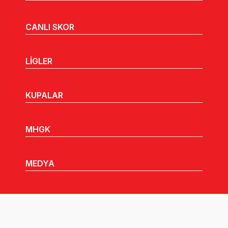
CANLI SKOR
LİGLER
KUPALAR
MHGK
MEDYA
DUYURULAR
Göz Atabileceğiniz Diğer Linkler: