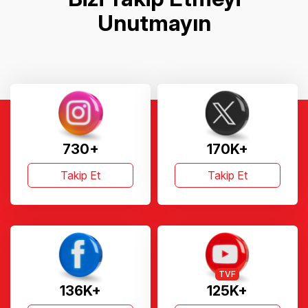
Unutmayın
730+
170K+
Takip Et
Takip Et
TVF
136K+
125K+