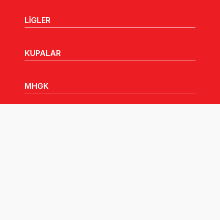
LİGLER
KUPALAR
MHGK
MEDYA
DUYURULAR
Göz Atabileceğiniz Diğer Linkler: