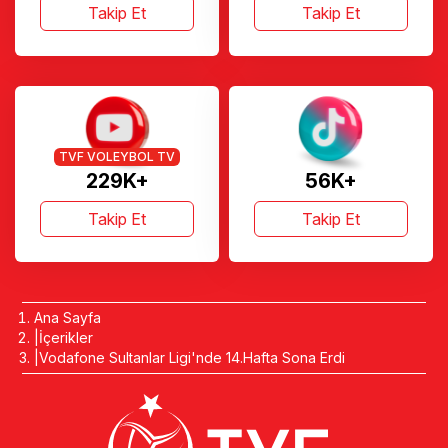
Takip Et
Takip Et
TVF VOLEYBOL TV
229K+
56K+
Takip Et
Takip Et
Ana Sayfa
İçerikler
Vodafone Sultanlar Ligi'nde 14.Hafta Sona Erdi