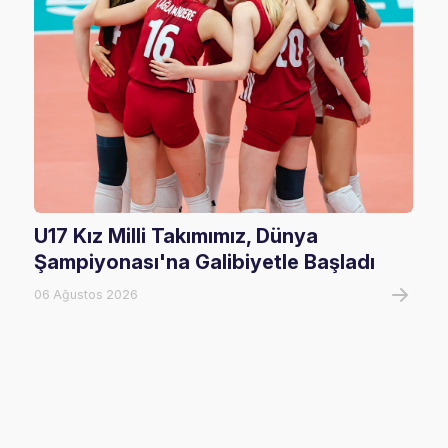
U17 Kız Milli Takımımız, Dünya
202
Şampiyonası'na Galibiyetle Başladı
Rak
06 Ağustos 2026
02 Ha