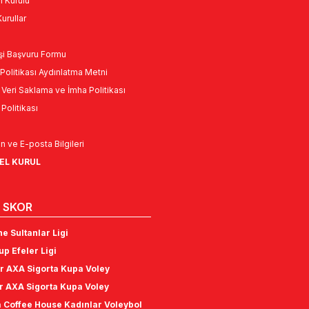
n Kurulu
urullar
Kişi Başvuru Formu
Politikası Aydınlatma Metni
l Veri Saklama ve İmha Politikası
k Politikası
n ve E-posta Bilgileri
NEL KURUL
 SKOR
e Sultanlar Ligi
p Efeler Ligi
r AXA Sigorta Kupa Voley
r AXA Sigorta Kupa Voley
 Coffee House Kadınlar Voleybol