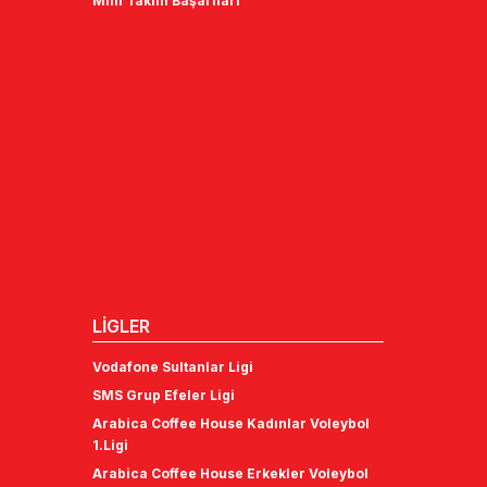
Milli Takım Başarıları
LİGLER
Vodafone Sultanlar Ligi
SMS Grup Efeler Ligi
Arabica Coffee House Kadınlar Voleybol
1.Ligi
Arabica Coffee House Erkekler Voleybol