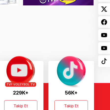
TVF VOLEYBOL TV
229K+
56K+
Takip Et
Takip Et