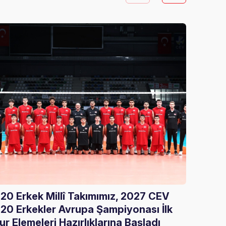
20 Erkek Millî Takımımız, 2027 CEV
Gloria
20 Erkekler Avrupa Şampiyonası İlk
Ağırla
ur Elemeleri Hazırlıklarına Başladı
05 Ağust