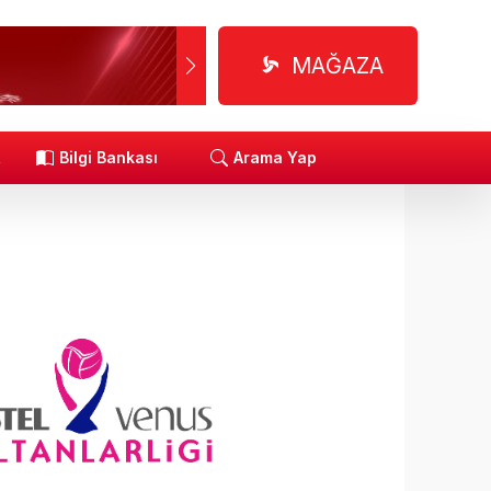
MAĞAZA
R
Bilgi Bankası
Arama Yap