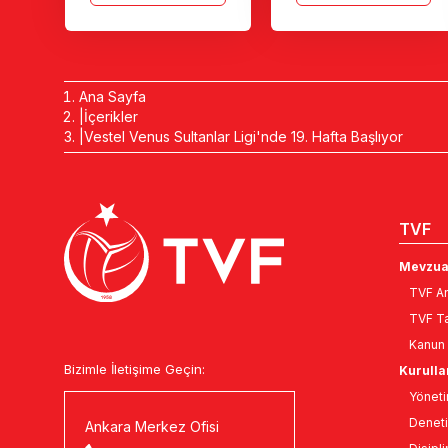
Ana Sayfa
İçerikler
Vestel Venus Sultanlar Ligi'nde 19. Hafta Başlıyor
TVF
Mevzua
TVF An
TVF Ta
Kanun 
Bizimle İletişime Geçin:
Kurulla
Yöneti
Deneti
Ankara Merkez Ofisi