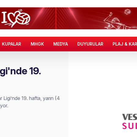
KUPALAR
MHGK
MEDYA
DUYURULAR
PLAJ & KA
gi'nde 19.
Ligi’nde 19. hafta, yarın (4
yor.