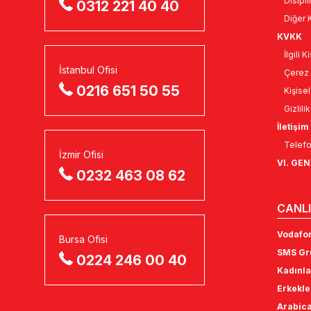
Disipli
0312 221 40 40
Diğer K
KVKK
İlgili 
İstanbul Ofisi
Çerez 
0216 651 50 55
Kişise
Gizlili
İletişim
Telefo
İzmir Ofisi
VI. GE
0232 463 08 62
CANLI
Vodafon
Bursa Ofisi
SMS Gru
0224 246 00 40
Kadınla
Erkekle
Arabica