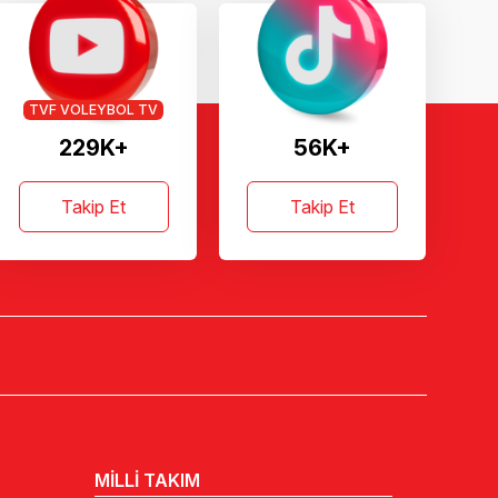
TVF VOLEYBOL TV
229K+
56K+
Takip Et
Takip Et
MİLLİ TAKIM