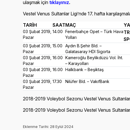
ulaşmak için
tıklayınız
.
Vestel Venus Sultanlar Ligi’nde 17. hafta karşılaşmal
TARİH
SAAT
MAÇ
YA
03 Şubat 2019,
14.00
Fenerbahçe Opet – Türk Hava
TR
Pazar
Yolları
SP
03 Şubat 2019,
15.00
Aydın B.Şehir Bld. –
Pazar
Galatasaray HDI Sigorta
03 Şubat 2019,
16.00
Kameroğlu Beylikdüzü Vol. İht.
Pazar
– Karayolları
03 Şubat 2019,
16.00
Halkbank – Beşiktaş
Pazar
03 Şubat 2019,
17.30
Nilüfer Bld. – VakıfBank
Pazar
2018-2019 Voleybol Sezonu Vestel Venus Sultanlar 
2018-2019 Voleybol Sezonu Vestel Venus Sultanlar
Eklenme Tarihi: 28 Eylül 2024