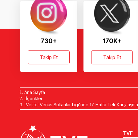
730+
170K+
Takip Et
Takip Et
Ana Sayfa
İçerikler
Vestel Venus Sultanlar Ligi'nde 17. Hafta Tek Karşılaşma
TVF