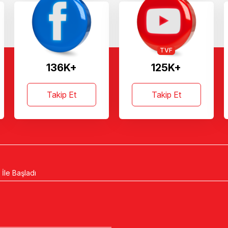
TVF
136K+
125K+
Takip Et
Takip Et
 İle Başladı