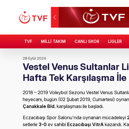
TVF
MİLLİ TAKIM
CANLI SKOR
LİGLER
28 Eylül 2024
Vestel Venus Sultanlar Li
Hafta Tek Karşılaşma İle
2018 – 2019 Voleybol Sezonu Vestel Venus Sultanlar
heyecanı, bugün (02 Şubat 2019, Cumartesi) oyna
Çanakkale Bld.
karşılaşması ile başladı.
Eczacıbaşı Spor Salonu'nda oynanan mücadeleyi
setlerle
3-0
ev sahibi
Eczacıbaşı VitrA
kazandı. Kar