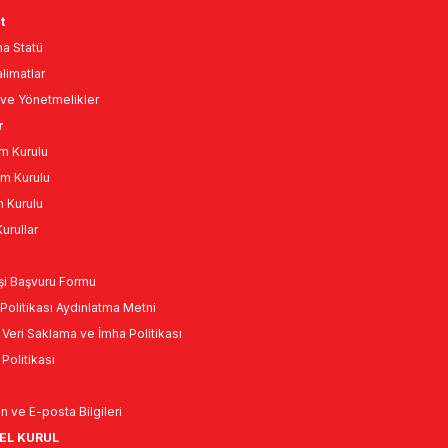
t
a Statü
limatlar
ve Yönetmelikler
r
m Kurulu
m Kurulu
n Kurulu
urullar
Kişi Başvuru Formu
Politikası Aydınlatma Metni
l Veri Saklama ve İmha Politikası
k Politikası
n ve E-posta Bilgileri
NEL KURUL