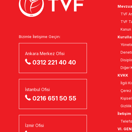
Mevzua
TVF An
TVF Ta
Kanun 
Bizimle İletişime Geçin:
Kurulla
Yöneti
Deneti
Ankara Merkez Ofisi
Disipli
0312 221 40 40
Diğer K
KVKK
İlgili 
İstanbul Ofisi
Çerez 
0216 651 50 55
Kişise
Gizlili
İletişim
Telefo
İzmir Ofisi
VI. GE