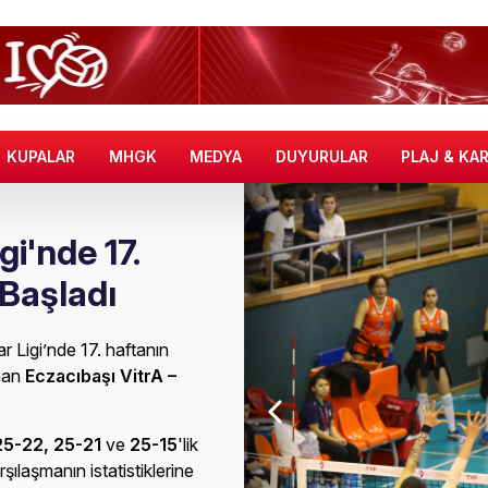
KUPALAR
MHGK
MEDYA
DUYURULAR
PLAJ & KA
gi'nde 17.
 Başladı
 Ligi’nde 17. haftanın
nan
Eczacıbaşı VitrA –
25-22, 25-21
ve
25-15
'lik
şılaşmanın istatistiklerine