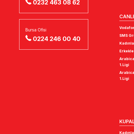
0232 463 08 62
CANLI
Vodafon
Bursa Ofisi
SMS Gru
0224 246 00 40
Kadınla
Erkekle
Arabica
1.Ligi
Arabica
1.Ligi
KUPA
Kadınla