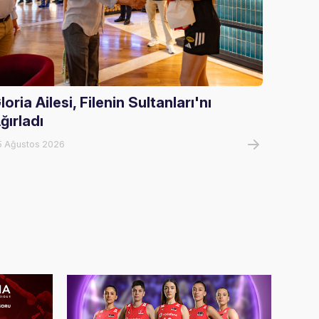
loria Ailesi, Filenin Sultanları'nı
FIVB 
ğırladı
Alany
5 Ağustos 2026
05 Ağust