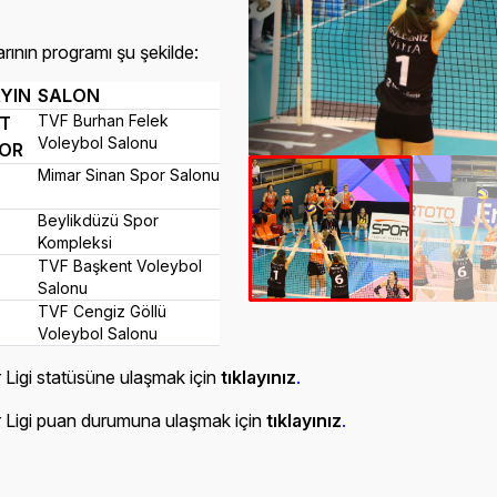
arının programı şu şekilde:
YIN
SALON
TVF Burhan Felek
T
Voleybol Salonu
OR
Mimar Sinan Spor Salonu
Beylikdüzü Spor
Kompleksi
TVF Başkent Voleybol
Salonu
TVF Cengiz Göllü
Voleybol Salonu
Ligi statüsüne ulaşmak için
tıklayınız
.
 Ligi puan durumuna ulaşmak için
tıklayınız
.