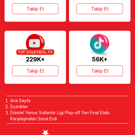
Takip Et
Takip Et
TVF VOLEYBOL TV
229K+
56K+
Takip Et
Takip Et
Ana Sayfa
İçerikler
Vestel Venus Sultanlar Ligi Play-off Yarı Final Etabı
Karşılaşmaları Sona Erdi