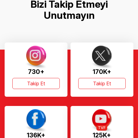
Bizi Takip Etmeyi
Unutmayın
730+
170K+
Takip Et
Takip Et
TVF
136K+
125K+