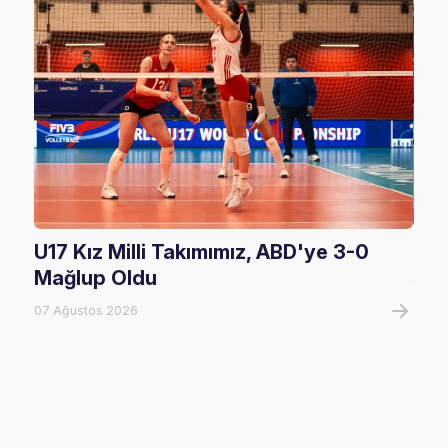
U17 Kız Milli Takımımız, ABD'ye 3-0
U17
Mağlup Oldu
Şam
07 Ağustos 2026
07 A