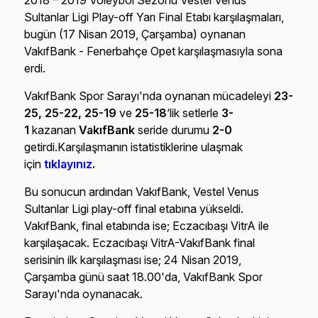
2018 – 2019 Voleybol Sezonu Vestel Venus
Sultanlar Ligi Play-off Yarı Final Etabı karşılaşmaları,
bugün (17 Nisan 2019, Çarşamba) oynanan
VakıfBank - Fenerbahçe Opet karşılaşmasıyla sona
erdi.
VakıfBank Spor Sarayı'nda oynanan mücadeleyi
23-
25, 25-22, 25-19
ve
25-18
‘lik setlerle
3-
1
kazanan
VakıfBank
seride durumu
2-0
getirdi.Karşılaşmanın istatistiklerine ulaşmak
için
tıklayınız
.
Bu sonucun ardından VakıfBank, Vestel Venus
Sultanlar Ligi play-off final etabına yükseldi.
VakıfBank, final etabında ise; Eczacıbaşı VitrA ile
karşılaşacak. Eczacıbaşı VitrA-VakıfBank final
serisinin ilk karşılaşması ise; 24 Nisan 2019,
Çarşamba günü saat 18.00'da, VakıfBank Spor
Sarayı'nda oynanacak.