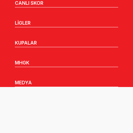
CANLI SKOR
LİGLER
KUPALAR
MHGK
MEDYA
DUYURULAR
Göz Atabileceğiniz Diğer Linkler: