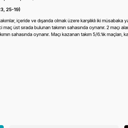
23, 25-19)
kımlar, içeride ve dışarıda olmak üzere karşılıklı iki müsabaka y
i maç üst sırada bulunan takımın sahasında oynanır. 2 maçı alan ta
n sahasında oynanır. Maçı kazanan takım 5/6.’lık maçları, kayb