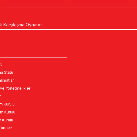
Tek Karşılaşma Oynandı
t
a Statü
limatlar
ve Yönetmelikler
r
m Kurulu
m Kurulu
n Kurulu
urullar