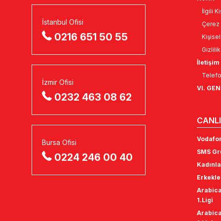
İlgili 
İstanbul Ofisi
Çerez 
0216 651 50 55
Kişise
Gizlili
İletişim
Telefo
İzmir Ofisi
VI. GE
0232 463 08 62
CANLI
Vodafon
Bursa Ofisi
SMS Gru
0224 246 00 40
Kadınla
Erkekle
Arabica
1.Ligi
Arabica