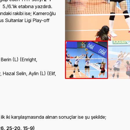
5./6.'lık etabına yazdırdı.
ındaki rakibi ise; Kameroğlu
us Sultanlar Ligi Play-off
Berin (L) (Enright,
Hazal Selin, Aylin (L) (Elif,
 ilk iki karşılaşmasında alınan sonuçlar ise şu şekilde;
26, 25-20, 15-9)