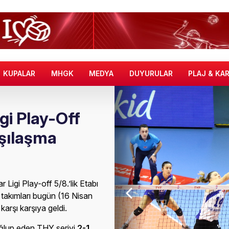
KUPALAR
MHGK
MEDYA
DUYURULAR
PLAJ & KA
gi Play-Off
rşılaşma
Ligi Play-off 5/8.’lik Etabı
 takımları bugün (16 Nisan
arşı karşıya geldi.
lup eden THY seriyi
2-1