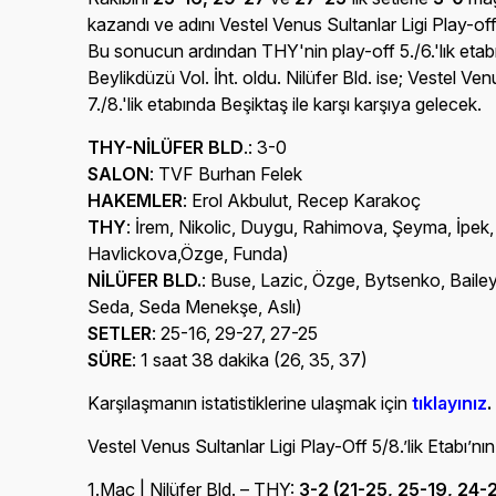
kazandı ve adını Vestel Venus Sultanlar Ligi Play-off 
Bu sonucun ardından THY'nin play-off 5./6.'lık etab
Beylikdüzü Vol. İht. oldu. Nilüfer Bld. ise; Vestel Ven
7./8.'lik etabında Beşiktaş ile karşı karşıya gelecek.
THY-NİLÜFER BLD
.: 3-0
SALON
: TVF Burhan Felek
HAKEMLER
: Erol Akbulut, Recep Karakoç
THY
: İrem, Nikolic, Duygu, Rahimova, Şeyma, İpek, 
Havlickova,Özge, Funda)
NİLÜFER BLD.
: Buse, Lazic, Özge, Bytsenko, Bailey, 
Seda, Seda Menekşe, Aslı)
SETLER
: 25-16, 29-27, 27-25
SÜRE
: 1 saat 38 dakika (26, 35, 37)
Karşılaşmanın istatistiklerine ulaşmak için
tıklayınız
.
Vestel Venus Sultanlar Ligi Play-Off 5/8.’lik Etabı’nın
1.Maç | Nilüfer Bld. – THY:
3-2 (21-25, 25-19, 24-