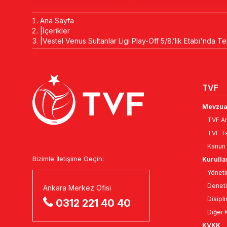
Ana Sayfa
İçerikler
Vestel Venus Sultanlar Ligi Play-Off 5/8.’lik Etabı'nda 
TVF
Mevzua
TVF An
TVF Ta
Kanun 
Bizimle İletişime Geçin:
Kurulla
Yöneti
Deneti
Ankara Merkez Ofisi
Disipli
0312 221 40 40
Diğer K
KVKK