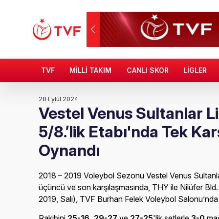
TVF
MİLLİ TAKIM
CANLI SKOR
LİGLER
28 Eylül 2024
Vestel Venus Sultanlar Li
5/8.’lik Etabı'nda Tek Ka
Oynandı
2018 – 2019 Voleybol Sezonu Vestel Venus Sultanlar 
üçüncü ve son karşılaşmasında, THY ile Nilüfer Bld.
2019, Salı), TVF Burhan Felek Voleybol Salonu’nda k
Rakibini
25-16, 29-27
ve
27-25
'lik setlerle
3-0
mağ