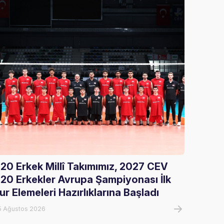
20 Erkek Millî Takımımız, 2027 CEV
Gloria
20 Erkekler Avrupa Şampiyonası İlk
Ağırla
ur Elemeleri Hazırlıklarına Başladı
05 Ağust
5 Ağustos 2026