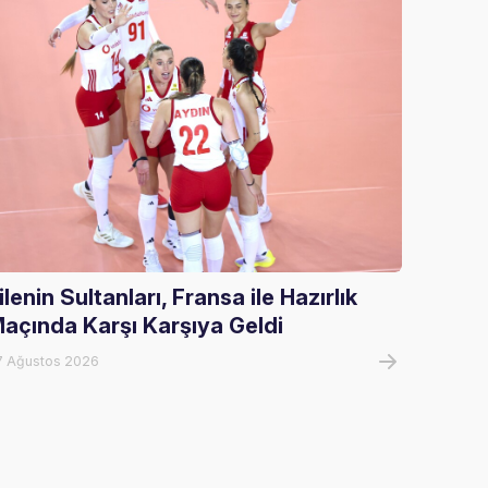
ilenin Sultanları, Fransa ile Hazırlık
U17 Kı
açında Karşı Karşıya Geldi
Şampi
7 Ağustos 2026
06 Ağust