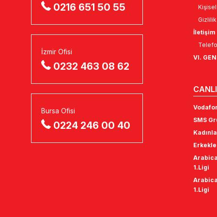
0216 651 50 55
Kişise
Gizlili
İletişim
Telefo
İzmir Ofisi
VI. GE
0232 463 08 62
CANLI
Vodafon
Bursa Ofisi
SMS Gru
0224 246 00 40
Kadınla
Erkekle
Arabica
1.Ligi
Arabica
1.Ligi