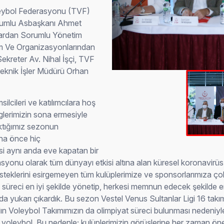
oleybol Federasyonu (TVF)
rumlu Asbaşkanı Ahmet
lardan Sorumlu Yönetim
im Ve Organizasyonlarından
ekreter Av. Nihal İşçi, TVF
Teknik İşler Müdürü Orhan
ilcileri ve katılımcılara hoş
lerimizin sona ermesiyle
raktığımız sezonun
aha önce hiç
si aynı anda eve kapatan bir
erasyonu olarak tüm dünyayı etkisi altına alan küresel koronavir
teklerini esirgemeyen tüm kulüplerimize ve sponsorlarımıza ço
u süreci en iyi şekilde yönetip, herkesi memnun edecek şekilde e
ı da yukarı çıkardık. Bu sezon Vestel Venus Sultanlar Ligi 16 tak
n Voleybol Takımımızın da olimpiyat süreci bulunması nedeniyle 
ş voleybol. Bu nedenle; kulüplerimizin görüşlerine her zaman ö