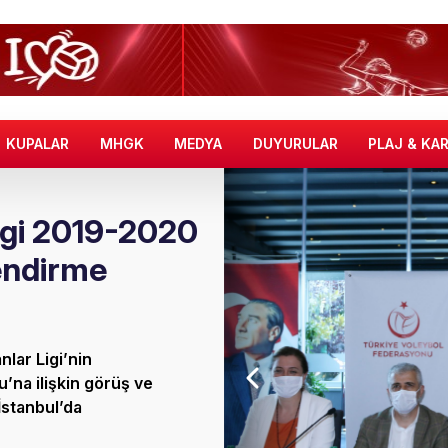
KUPALAR
MHGK
MEDYA
DUYURULAR
PLAJ & KA
igi 2019-2020
endirme
lar Ligi’nin
’na ilişkin görüş ve
İstanbul’da