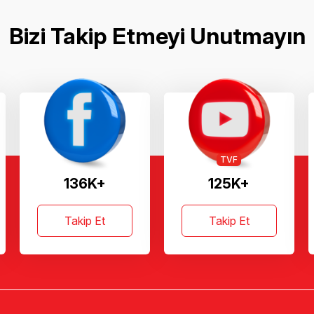
Bizi Takip Etmeyi Unutmayın
TVF
136K+
125K+
Takip Et
Takip Et