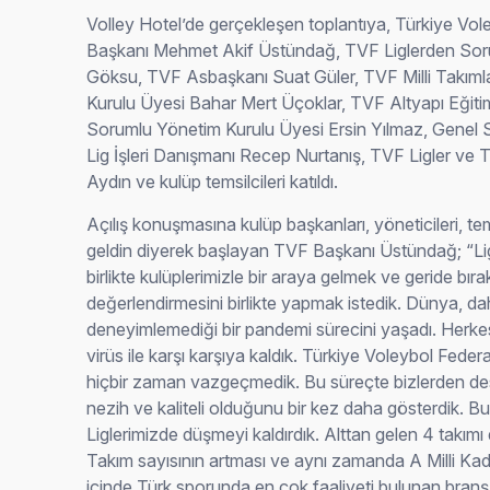
Volley Hotel’de gerçekleşen toplantıya, Türkiye V
Başkanı Mehmet Akif Üstündağ, TVF Liglerden So
Göksu, TVF Asbaşkanı Suat Güler, TVF Milli Takım
Kurulu Üyesi Bahar Mert Üçoklar, TVF Altyapı Eğit
Sorumlu Yönetim Kurulu Üyesi Ersin Yılmaz, Genel S
Lig İşleri Danışmanı Recep Nurtanış, TVF Ligler ve 
Aydın ve kulüp temsilcileri katıldı.
Açılış konuşmasına kulüp başkanları, yöneticileri, tems
geldin diyerek başlayan TVF Başkanı Üstündağ; “Lig
birlikte kulüplerimizle bir araya gelmek ve geride bı
değerlendirmesini birlikte yapmak istedik. Dünya, d
deneyimlemediği bir pandemi sürecini yaşadı. Herke
virüs ile karşı karşıya kaldık. Türkiye Voleybol Fed
hiçbir zaman vazgeçmedik. Bu süreçte bizlerden des
nezih ve kaliteli olduğunu bir kez daha gösterdik. B
Liglerimizde düşmeyi kaldırdık. Alttan gelen 4 takım
Takım sayısının artması ve aynı zamanda A Milli Kadı
içinde Türk sporunda en çok faaliyeti bulunan bran