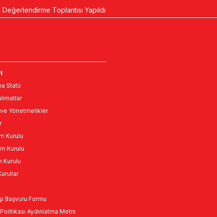
 Değerlendirme Toplantısı Yapıldı
t
a Statü
limatlar
ve Yönetmelikler
r
m Kurulu
m Kurulu
n Kurulu
urullar
Kişi Başvuru Formu
Politikası Aydınlatma Metni