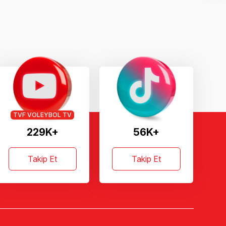
TVF VOLEYBOL TV
229K+
56K+
Takip Et
Takip Et