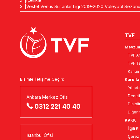
İçerikler
Vestel Venus Sultanlar Ligi 2019-2020 Voleybol Sezonu
TVF
Mevzua
TVF An
TVF Ta
Kanun 
Bizimle İletişime Geçin:
Kurulla
Yöneti
Deneti
Ankara Merkez Ofisi
Disipli
0312 221 40 40
Diğer K
KVKK
İlgili 
İstanbul Ofisi
Çerez 