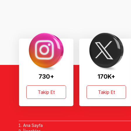
730+
170K+
Takip Et
Takip Et
Ana Sayfa