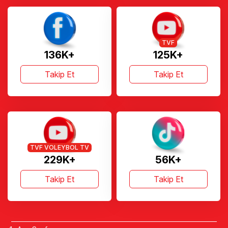
TVF
136K+
125K+
Takip Et
Takip Et
TVF VOLEYBOL TV
229K+
56K+
Takip Et
Takip Et