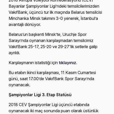
2018 Avrupa Voleybol Konfederasyonu (CEV)
Bayanlar Şampiyonlar Ligi’ndeki temsilcilerimizden
VakıfBank, üçüncü tur ilk maçında Belarus temsilcisi
Minchanka Minsk takımını 3-0 yenerek, İstanbul’a
avantajlı dönüyor.
Belarus’un başkenti Minsk’te, Uruchje Spor
Sarayı’nda oynanan karşılaşmadan temsilcimiz
VakıfBank 25-17, 25-20 ve 29-27'lik setlerle galip
ayrıldı.
Karşılaşmanın istatistiği için
tıklayınız
.
Bu etabın ikinci karşılaşması, 11 Kasım Cumartesi
günü, saat 17.00’de VakıfBank Spor Sarayı’nda
oynanacak.
Şampiyonlar Ligi 3. Etap Statüsü
2018 CEV Şampiyonlar Ligi üçüncü etabında
oynanacak iki maç sonunda puan olarak üstünlük