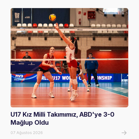
U17 Kız Milli Takımımız, ABD'ye 3-0
Fil
Mağlup Oldu
Maç
07 Ağustos 2026
07 A