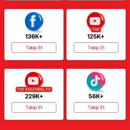
TVF
136K+
125K+
Takip Et
Takip Et
TVF VOLEYBOL TV
229K+
56K+
Takip Et
Takip Et