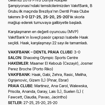
Ülkemizi 2019 FIVB Dünya Kulüpler
Şampiyonası'ndaki temsilcilerimizden VakıfBank, B
Grubu ilk maçında Brezilya'nın Dentil Praia Clube
takımını
3-0 (27-25, 25-20, 25-20)
'lık skorla
mağlup ederek turnuvaya galibiyetle başladı.
Karşılaşmanın en değerli oyuncusu (MVP)
VakıfBank'ın İsveçli pasör çaprazı Isabelle Haak
seçildi. Haak, karşılaşmayı 22 sayı ile tamamladı.
VAKIFBANK – DENTIL PRAIA CLUBE:
3-0
SALON
: Shaoxing Olympic Sports Centre
HAKEMLER
: Maamer El Keboub (Cezayir), Josmer
Perez Broche (Porto Riko)
VAKIFBANK
: Haak, Gabi, Zehra, Rasic, Meliha,
Ognjenovic, Gizem (L) (Pınar, Ebrar)
PRAIA CLUBE
: Martinez, Ana Carol, Walewska,
Priscila, Ananda, Garay, Lais (L), Suelen (L) (
Fawcett, Claudia, Pavao, Jacintho)
SETLER
: 27-25, 25-20, 25-20