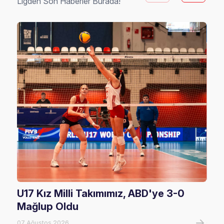
Ligden Son Haberler Burada!
U17 Kız Milli Takımımız, ABD'ye 3-0
Fil
Mağlup Oldu
Maç
07 Ağustos 2026
07 A