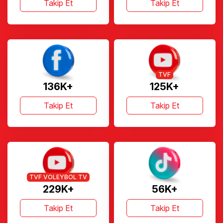
Takip Et
Takip Et
TVF
136K+
125K+
Takip Et
Takip Et
TVF VOLEYBOL TV
229K+
56K+
Takip Et
Takip Et