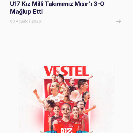
U17 Kız Milli Takımımız Mısır'ı 3-0
U17
Mağlup Etti
08 A
08 Ağustos 2026