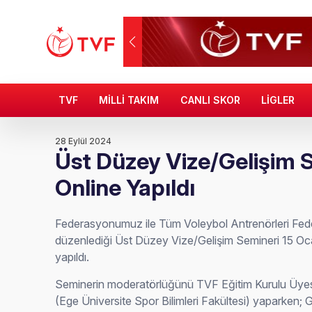
TVF
MİLLİ TAKIM
CANLI SKOR
LİGLER
28 Eylül 2024
Üst Düzey Vize/Gelişim 
Online Yapıldı
Federasyonumuz ile Tüm Voleybol Antrenörleri Fede
düzenlediği Üst Düzey Vize/Gelişim Semineri 15 Oc
yapıldı.
Seminerin moderatörlüğünü TVF Eğitim Kurulu Üyesi 
(Ege Üniversite Spor Bilimleri Fakültesi) yaparken; 