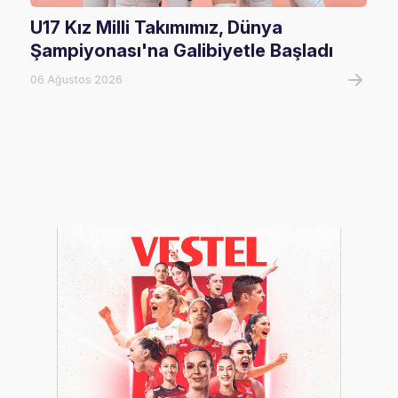
U17 Kız Milli Takımımız, Dünya
202
Şampiyonası'na Galibiyetle Başladı
Rak
06 Ağustos 2026
02 Ha