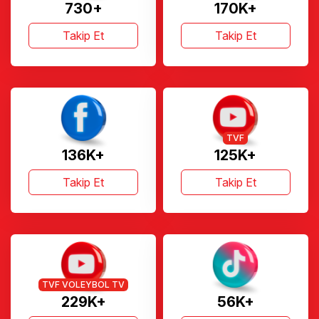
730+
170K+
Takip Et
Takip Et
TVF
136K+
125K+
Takip Et
Takip Et
TVF VOLEYBOL TV
229K+
56K+