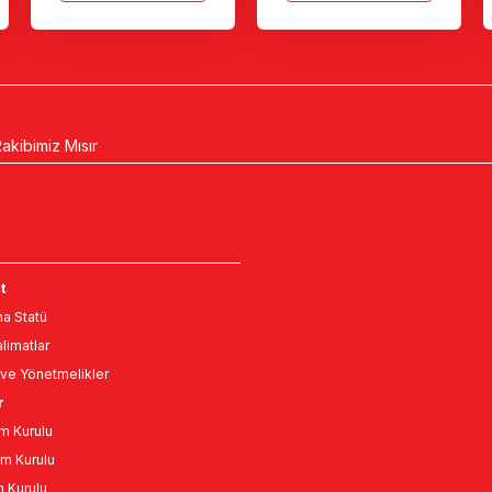
akibimiz Mısır
t
a Statü
limatlar
ve Yönetmelikler
r
m Kurulu
m Kurulu
n Kurulu