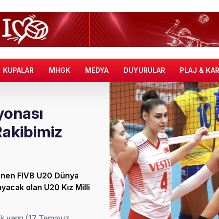
KUPALAR
MHGK
MEDYA
DUYURULAR
PLAJ & KA
yonası
Rakibimiz
lenen FIVB U20 Dünya
yacak olan U20 Kız Milli
rak yarın (17 Temmuz