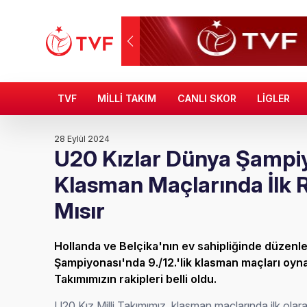
TVF
MİLLİ TAKIM
CANLI SKOR
LİGLER
28 Eylül 2024
U20 Kızlar Dünya Şampi
Klasman Maçlarında İlk 
Mısır
Hollanda ve Belçika'nın ev sahipliğinde düzen
Şampiyonası'nda 9./12.'lik klasman maçları oyna
Takımımızın rakipleri belli oldu.
U20 Kız Milli Takımımız, klasman maçlarında ilk ola