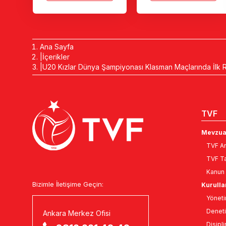
Ana Sayfa
İçerikler
U20 Kızlar Dünya Şampiyonası Klasman Maçlarında İlk R
TVF
Mevzua
TVF An
TVF Ta
Kanun 
Bizimle İletişime Geçin:
Kurulla
Yöneti
Deneti
Ankara Merkez Ofisi
Disipli