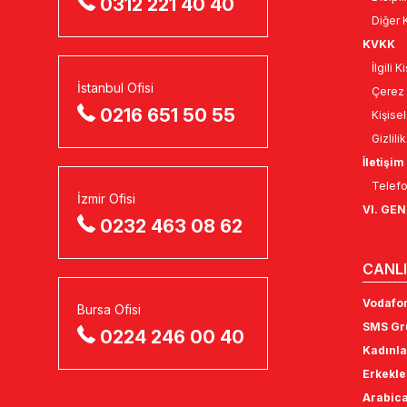
0312 221 40 40
Diğer K
KVKK
İlgili 
İstanbul Ofisi
Çerez 
0216 651 50 55
Kişise
Gizlili
İletişim
Telefo
İzmir Ofisi
VI. GE
0232 463 08 62
CANLI
Vodafon
Bursa Ofisi
SMS Gru
0224 246 00 40
Kadınla
Erkekle
Arabica