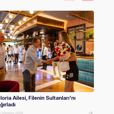
loria Ailesi, Filenin Sultanları'nı
FIVB 
ğırladı
Alany
5 Ağustos 2026
05 Ağust