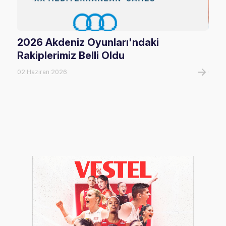
2026 Akdeniz Oyunları'ndaki
Fil
Rakiplerimiz Belli Oldu
Maç
02 Haziran 2026
06 A