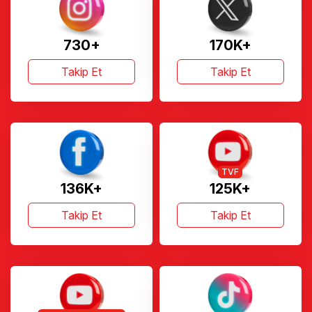
730+
170K+
Takip Et
Takip Et
TVF
136K+
125K+
Takip Et
Takip Et