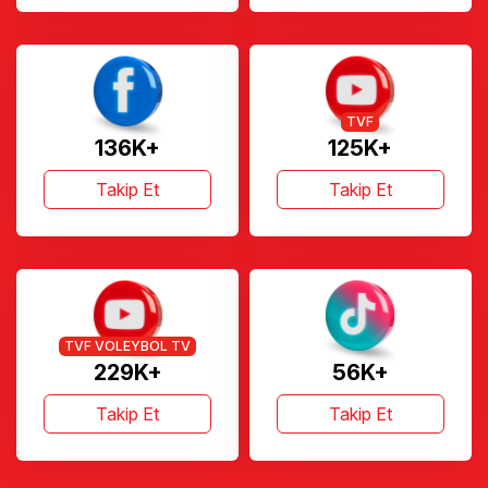
TVF
136K+
125K+
Takip Et
Takip Et
TVF VOLEYBOL TV
229K+
56K+
Takip Et
Takip Et