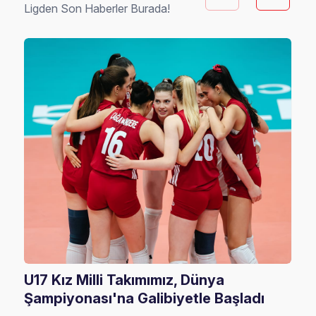
Ligden Son Haberler Burada!
U17 Kız Milli Takımımız, Dünya
202
Şampiyonası'na Galibiyetle Başladı
Rak