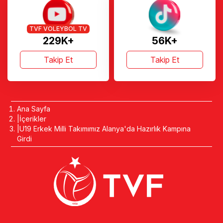
TVF VOLEYBOL TV
229K+
56K+
Takip Et
Takip Et
Ana Sayfa
İçerikler
U19 Erkek Milli Takımımız Alanya'da Hazırlık Kampına
Girdi