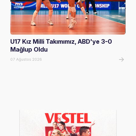
U17 Kız Milli Takımımız, ABD'ye 3-0
U17
Mağlup Oldu
Şam
07 Ağustos 2026
07 A