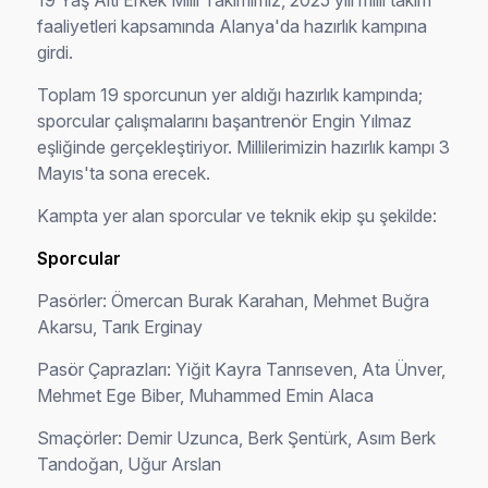
19 Yaş Altı Erkek Milli Takımımız, 2025 yılı milli takım
faaliyetleri kapsamında Alanya'da hazırlık kampına
girdi.
Toplam 19 sporcunun yer aldığı hazırlık kampında;
sporcular çalışmalarını başantrenör Engin Yılmaz
eşliğinde gerçekleştiriyor. Millilerimizin hazırlık kampı 3
Mayıs'ta sona erecek.
Kampta yer alan sporcular ve teknik ekip şu şekilde:
Sporcular
Pasörler: Ömercan Burak Karahan, Mehmet Buğra
Akarsu, Tarık Erginay
Pasör Çaprazları: Yiğit Kayra Tanrıseven, Ata Ünver,
Mehmet Ege Biber, Muhammed Emin Alaca
Smaçörler: Demir Uzunca, Berk Şentürk, Asım Berk
Tandoğan, Uğur Arslan