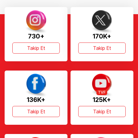
730+
170K+
Takip Et
Takip Et
TVF
136K+
125K+
Takip Et
Takip Et