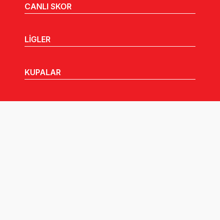
CANLI SKOR
LİGLER
KUPALAR
MHGK
MEDYA
DUYURULAR
Göz Atabileceğiniz Diğer Linkler: