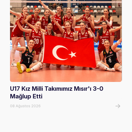
U17 Kız Milli Takımımız Mısır'ı 3-0
U17
Mağlup Etti
08 A
08 Ağustos 2026