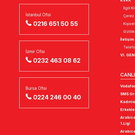
KVKK
İlgili 
İstanbul Ofisi
Çerez 
0216 651 50 55
Kişise
Gizlili
İletişim
Telefo
İzmir Ofisi
VI. GE
0232 463 08 62
CANLI
Vodafon
Bursa Ofisi
SMS Gru
0224 246 00 40
Kadınla
Erkekle
Arabica
1.Ligi
Arabica