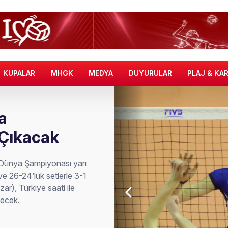
KUPALAR
MHGK
MEDYA
DUYURULAR
PLAJ & KA
a
 Çıkacak
8 Dünya Şampiyonası yarı
ve 26-24’lük setlerle 3-1
r), Türkiye saati ile
decek.