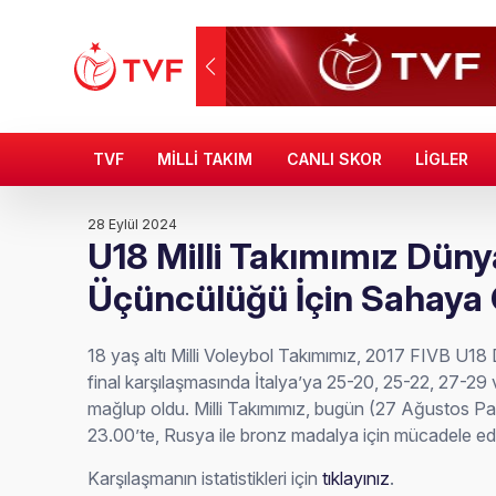
TVF
MİLLİ TAKIM
CANLI SKOR
LİGLER
28 Eylül 2024
U18 Milli Takımımız Düny
Üçüncülüğü İçin Sahaya
18 yaş altı Milli Voleybol Takımımız, 2017 FIVB U1
final karşılaşmasında İtalya’ya 25-20, 25-22, 27-29 
mağlup oldu. Milli Takımımız, bugün (27 Ağustos Paza
23.00’te, Rusya ile bronz madalya için mücadele e
Karşılaşmanın istatistikleri için
tıklayınız
.