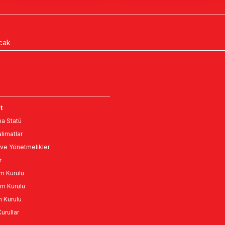
acak
t
a Statü
limatlar
ve Yönetmelikler
r
m Kurulu
m Kurulu
n Kurulu
urullar