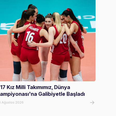
17 Kız Milli Takımımız, Dünya
U17 Er
ampiyonası'na Galibiyetle Başladı
Şampi
6 Ağustos 2026
07 Ağust