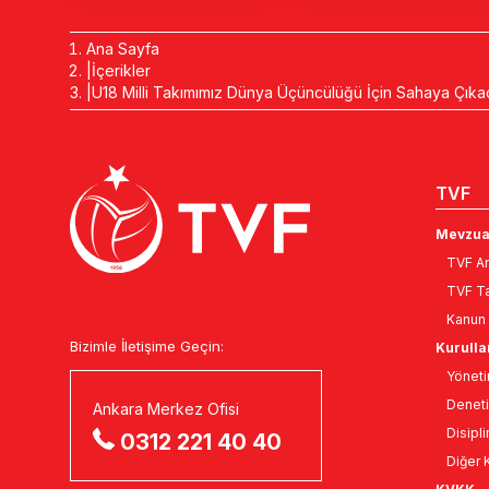
Ana Sayfa
İçerikler
U18 Milli Takımımız Dünya Üçüncülüğü İçin Sahaya Çık
TVF
Mevzua
TVF An
TVF Ta
Kanun 
Bizimle İletişime Geçin:
Kurulla
Yöneti
Deneti
Ankara Merkez Ofisi
Disipli
0312 221 40 40
Diğer K