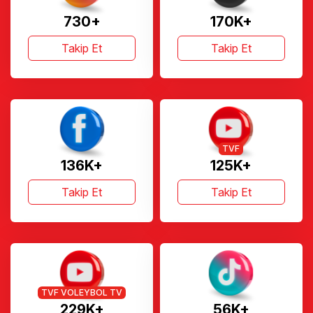
730+
170K+
Takip Et
Takip Et
TVF
136K+
125K+
Takip Et
Takip Et
TVF VOLEYBOL TV
229K+
56K+