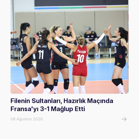
Filenin Sultanları, Hazırlık Maçında
U17
Fransa'yı 3-1 Mağlup Etti
Şam
08 Ağustos 2026
07 A