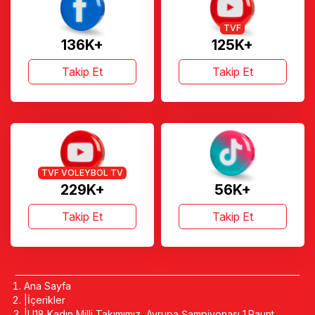
TVF
136K+
125K+
Takip Et
Takip Et
TVF VOLEYBOL TV
229K+
56K+
Takip Et
Takip Et
Ana Sayfa
İçerikler
U18 Kadın Milli Takımımız, Avrupa Şampiyonası 1.Raunt