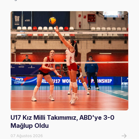
U17 Kız Milli Takımımız, ABD'ye 3-0
Fil
Mağlup Oldu
Maç
07 Ağustos 2026
07 A