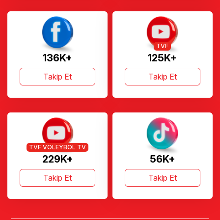
TVF
136K+
125K+
Takip Et
Takip Et
TVF VOLEYBOL TV
229K+
56K+
Takip Et
Takip Et