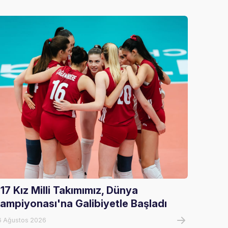
17 Kız Milli Takımımız, Dünya
U17 Er
ampiyonası'na Galibiyetle Başladı
Şampi
6 Ağustos 2026
07 Ağust