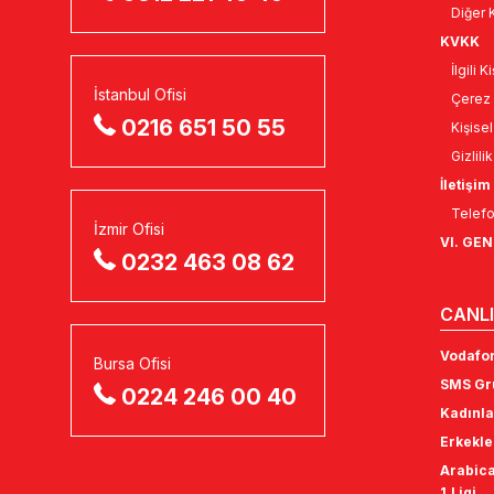
Diğer K
KVKK
İlgili 
İstanbul Ofisi
Çerez 
0216 651 50 55
Kişise
Gizlili
İletişim
Telefo
İzmir Ofisi
VI. GE
0232 463 08 62
CANLI
Vodafon
Bursa Ofisi
SMS Gru
0224 246 00 40
Kadınla
Erkekle
Arabica
1.Ligi