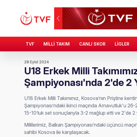
TVF
MİLLİ TAKIM
CANLI SKOR
LİGLER
28 Eylül 2024
U18 Erkek Milli Takımımı
Şampiyonası'nda 2'de 2 
U18 Erkek Milli Takımımız, Kosova’nın Priştine ken
Şampiyonası’ndaki ikinci maçında Arnavutluk'u 26-2
15-10’luk set sonuçlarıyla 3-2 mağlup etti ve 2'de 2 
Millilerimiz, Balkan Şampiyonası’ndaki üçüncü maçı
sahibi Kosova ile karşılaşacak.