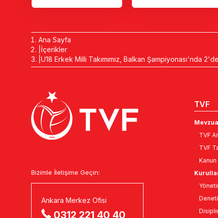
Ana Sayfa
İçerikler
U18 Erkek Milli Takımımız, Balkan Şampiyonası'nda 2'de
TVF
Mevzua
TVF An
TVF Ta
Kanun 
Bizimle İletişime Geçin:
Kurulla
Yöneti
Deneti
Ankara Merkez Ofisi
Disipli
0312 221 40 40