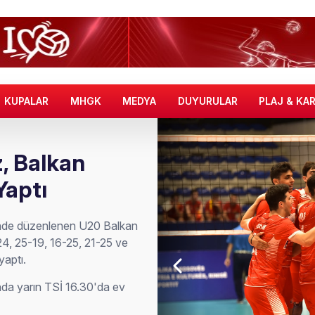
KUPALAR
MHGK
MEDYA
DUYURULAR
PLAJ & KA
z, Balkan
Yaptı
tinde düzenlenen U20 Balkan
4, 25-19, 16-25, 21-25 ve
yaptı.
nda yarın TSİ 16.30'da ev