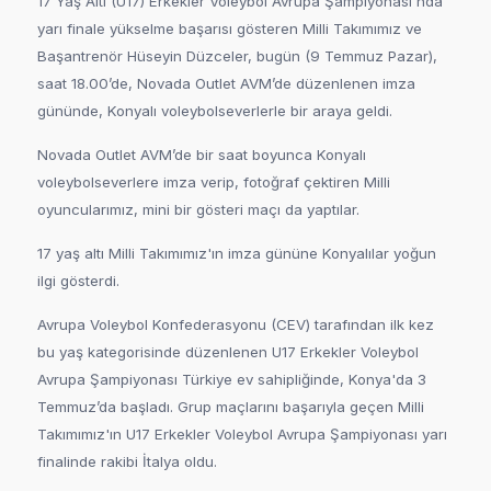
17 Yaş Altı (U17) Erkekler Voleybol Avrupa Şampiyonası'nda
yarı finale yükselme başarısı gösteren Milli Takımımız ve
Başantrenör Hüseyin Düzceler, bugün (9 Temmuz Pazar),
saat 18.00’de, Novada Outlet AVM’de düzenlenen imza
gününde, Konyalı voleybolseverlerle bir araya geldi.
Novada Outlet AVM’de bir saat boyunca Konyalı
voleybolseverlere imza verip, fotoğraf çektiren Milli
oyuncularımız, mini bir gösteri maçı da yaptılar.
17 yaş altı Milli Takımımız'ın imza gününe Konyalılar yoğun
ilgi gösterdi.
Avrupa Voleybol Konfederasyonu (CEV) tarafından ilk kez
bu yaş kategorisinde düzenlenen U17 Erkekler Voleybol
Avrupa Şampiyonası Türkiye ev sahipliğinde, Konya'da 3
Temmuz’da başladı. Grup maçlarını başarıyla geçen Milli
Takımımız'ın U17 Erkekler Voleybol Avrupa Şampiyonası yarı
finalinde rakibi İtalya oldu.