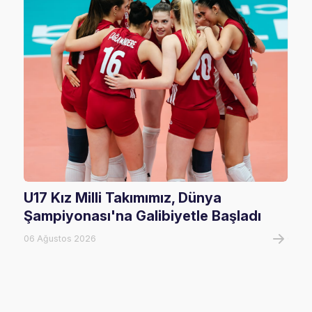
U17 Kız Milli Takımımız, Dünya
202
Şampiyonası'na Galibiyetle Başladı
Rak
06 Ağustos 2026
02 Ha