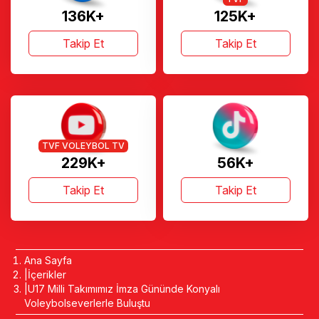
136K+
125K+
Takip Et
Takip Et
TVF VOLEYBOL TV
229K+
56K+
Takip Et
Takip Et
Ana Sayfa
İçerikler
U17 Milli Takımımız İmza Gününde Konyalı
Voleybolseverlerle Buluştu