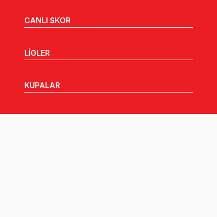
CANLI SKOR
LİGLER
KUPALAR
MHGK
MEDYA
DUYURULAR
Göz Atabileceğiniz Diğer Linkler: