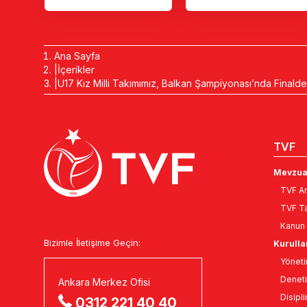
Ana Sayfa
İçerikler
U17 Kız Milli Takımımız, Balkan Şampiyonası’nda Finald
TVF
Mevzua
TVF An
TVF Ta
Kanun 
Bizimle İletişime Geçin:
Kurulla
Yöneti
Deneti
Ankara Merkez Ofisi
Disipli
0312 221 40 40