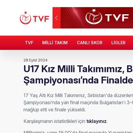
TVF
MİLLİ TAKIM
CANLI SKOR
LİGLER
28 Eylül 2024
U17 Kız Milli Takımımız, 
Şampiyonası’nda Finald
17 Yaş Altı Kız Milli Takımımız, Sırbistan'da düzenl
Şampiyonası’nda yarı final maçında Bulgaristan'ı 3-
mağlup etti ve finale yükseldi.
Karşılaşmanın istatistikleri için
tıklayınız
.
Millilerimiz, yarın 19.00'da final maçında Yunanistan