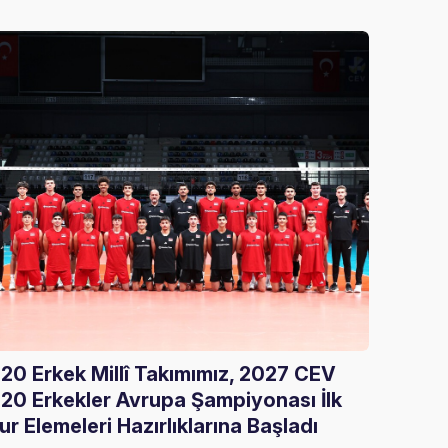
20 Erkek Millî Takımımız, 2027 CEV
Gloria
20 Erkekler Avrupa Şampiyonası İlk
Ağırla
ur Elemeleri Hazırlıklarına Başladı
05 Ağust