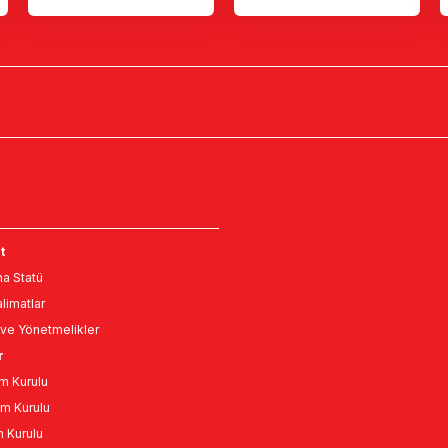
e
t
a Statü
limatlar
ve Yönetmelikler
r
m Kurulu
m Kurulu
n Kurulu