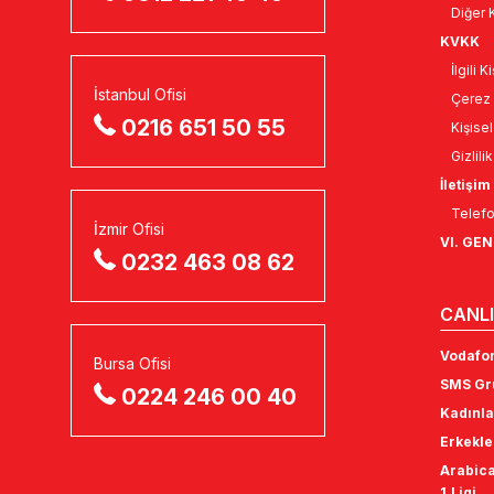
Diğer K
KVKK
İlgili 
İstanbul Ofisi
Çerez 
0216 651 50 55
Kişise
Gizlili
İletişim
Telefo
İzmir Ofisi
VI. GE
0232 463 08 62
CANLI
Vodafon
Bursa Ofisi
SMS Gru
0224 246 00 40
Kadınla
Erkekle
Arabica
1.Ligi