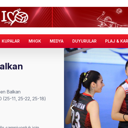
KUPALAR
MHGK
MEDYA
DUYURULAR
PLAJ & KA
Balkan
e
enen Balkan
0 (25-11, 25-22, 25-18)
 ile şampiyonluk için