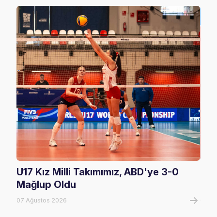
U17 Kız Milli Takımımız, ABD'ye 3-0
Fil
Mağlup Oldu
Maç
07 Ağustos 2026
07 A