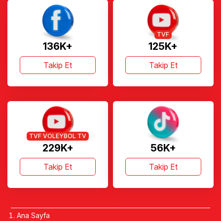
TVF
136K+
125K+
Takip Et
Takip Et
TVF VOLEYBOL TV
229K+
56K+
Takip Et
Takip Et
Ana Sayfa