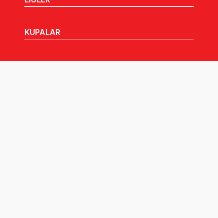
KUPALAR
MHGK
MEDYA
DUYURULAR
Göz Atabileceğiniz Diğer Linkler: