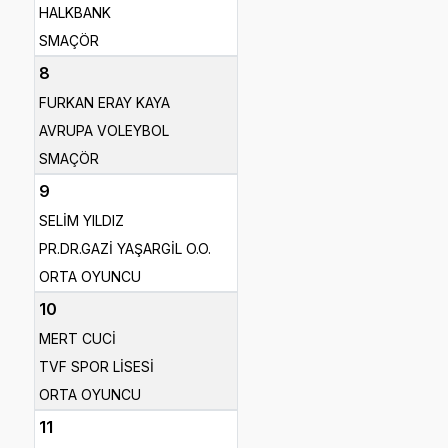
HALKBANK
SMAÇÖR
8
FURKAN ERAY KAYA
AVRUPA VOLEYBOL
SMAÇÖR
9
SELİM YILDIZ
PR.DR.GAZİ YAŞARGİL O.O.
ORTA OYUNCU
10
MERT CUCİ
TVF SPOR LİSESİ
ORTA OYUNCU
11