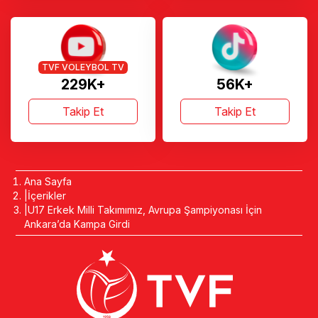
TVF VOLEYBOL TV
229K+
56K+
Takip Et
Takip Et
Ana Sayfa
İçerikler
U17 Erkek Milli Takımımız, Avrupa Şampiyonası İçin
Ankara’da Kampa Girdi