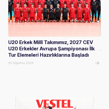
U20 Erkek Millî Takımımız, 2027 CEV
FIV
U20 Erkekler Avrupa Şampiyonası İlk
Ala
Tur Elemeleri Hazırlıklarına Başladı
05 A
05 Ağustos 2026