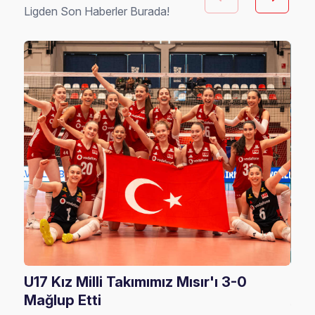
Ligden Son Haberler Burada!
U17 Kız Milli Takımımız Mısır'ı 3-0
U17
Mağlup Etti
08 A