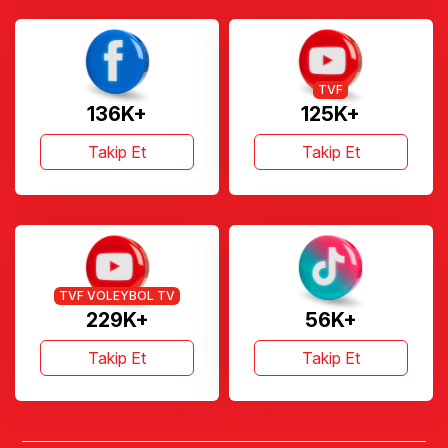
TVF
136K+
125K+
Takip Et
Takip Et
TVF VOLEYBOL TV
229K+
56K+
Takip Et
Takip Et