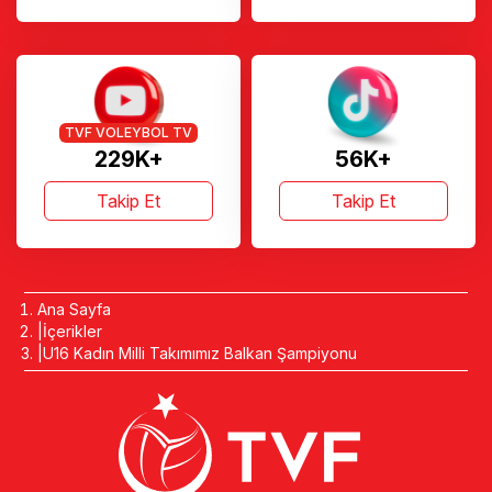
TVF VOLEYBOL TV
229K+
56K+
Takip Et
Takip Et
Ana Sayfa
İçerikler
U16 Kadın Milli Takımımız Balkan Şampiyonu