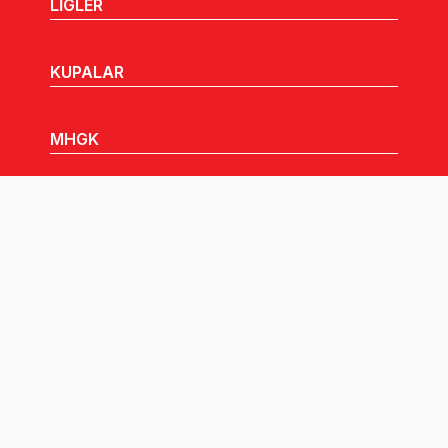
LİGLER
KUPALAR
MHGK
MEDYA
DUYURULAR
Göz Atabileceğiniz Diğer Linkler: