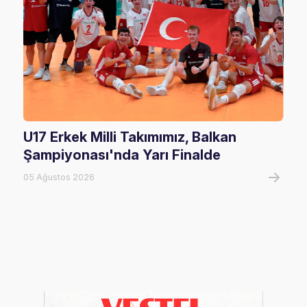
U17 Erkek Milli Takımımız, Balkan
U20
Şampiyonası'nda Yarı Finalde
U20
Tur
05 Ağustos 2026
05 A