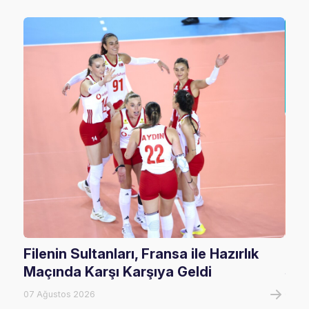
Filenin Sultanları, Fransa ile Hazırlık
U17
Maçında Karşı Karşıya Geldi
Şam
07 Ağustos 2026
06 A