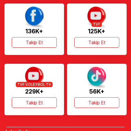
TVF
136K+
125K+
Takip Et
Takip Et
TVF VOLEYBOL TV
229K+
56K+
Takip Et
Takip Et