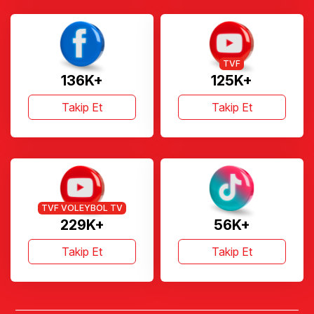
TVF
136K+
125K+
Takip Et
Takip Et
TVF VOLEYBOL TV
229K+
56K+
Takip Et
Takip Et