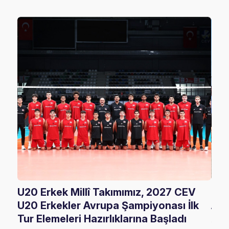
U20 Erkek Millî Takımımız, 2027 CEV
FIV
U20 Erkekler Avrupa Şampiyonası İlk
Ala
Tur Elemeleri Hazırlıklarına Başladı
05 A