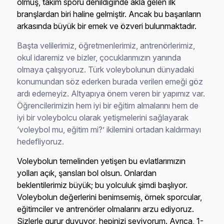
olmuş, takım sporu denildiğinde akla gelen ilk
branşlardan biri haline gelmiştir. Ancak bu başarıların
arkasında büyük bir emek ve özveri bulunmaktadır.
Başta velilerimiz, öğretmenlerimiz, antrenörlerimiz,
okul idaremiz ve bizler, çocuklarımızın yanında
olmaya çalışıyoruz. Türk voleybolunun dünyadaki
konumundan söz ederken burada verilen emeği göz
ardı edemeyiz. Altyapıya önem veren bir yapımız var.
Öğrencilerimizin hem iyi bir eğitim almalarını hem de
iyi bir voleybolcu olarak yetişmelerini sağlayarak
‘voleybol mu, eğitim mi?’ ikilemini ortadan kaldırmayı
hedefliyoruz.
Voleybolun temelinden yetişen bu evlatlarımızın
yolları açık, şansları bol olsun. Onlardan
beklentilerimiz büyük; bu yolculuk şimdi başlıyor.
Voleybolun değerlerini benimsemiş, örnek sporcular,
eğitimciler ve antrenörler olmalarını arzu ediyoruz.
Sizlerle gurur duyuyor, hepinizi seviyorum.
Ayrıca, 1-