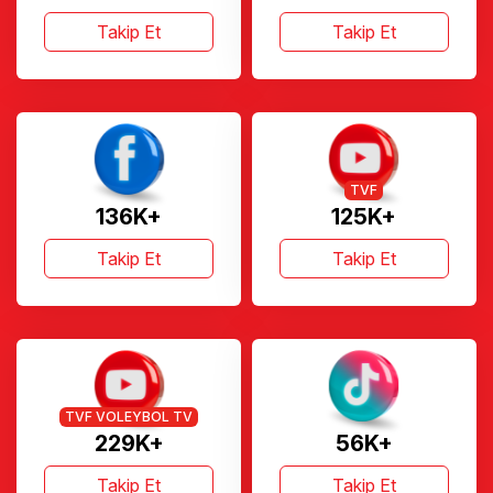
Takip Et
Takip Et
TVF
136K+
125K+
Takip Et
Takip Et
TVF VOLEYBOL TV
229K+
56K+
Takip Et
Takip Et