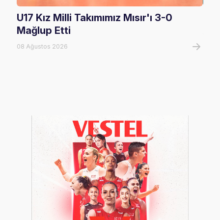
U17 Kız Milli Takımımız Mısır'ı 3-0
U17
Mağlup Etti
08 A
08 Ağustos 2026