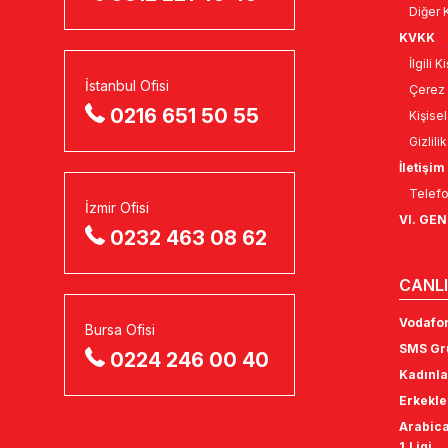
Diğer K
KVKK
İlgili 
İstanbul Ofisi
Çerez 
0216 651 50 55
Kişise
Gizlili
İletişim
Telefo
İzmir Ofisi
VI. GE
0232 463 08 62
CANLI
Vodafon
Bursa Ofisi
SMS Gru
0224 246 00 40
Kadınla
Erkekle
Arabica
1.Ligi