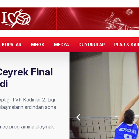
KUPALAR
MHGK
MEDYA
DUYURULAR
PLAJ & KA
Çeyrek Final
di
tığı TVF Kadınlar 2. Ligi
şılaşmaların ardından sona
n maç programına ulaşmak