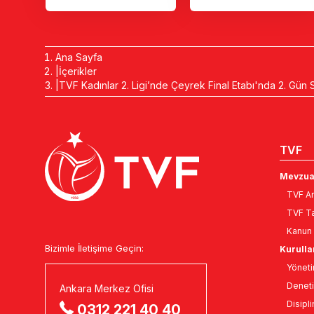
Ana Sayfa
İçerikler
TVF Kadınlar 2. Ligi’nde Çeyrek Final Etabı'nda 2. Gün 
TVF
Mevzua
TVF An
TVF Ta
Kanun 
Bizimle İletişime Geçin:
Kurulla
Yöneti
Deneti
Ankara Merkez Ofisi
Disipli
0312 221 40 40