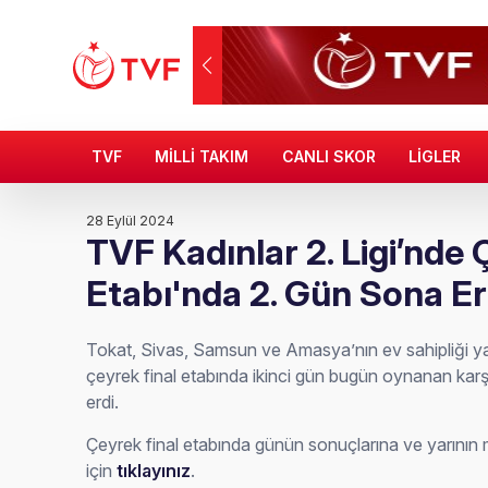
TVF
MİLLİ TAKIM
CANLI SKOR
LİGLER
28 Eylül 2024
TVF Kadınlar 2. Ligi’nde 
Etabı'nda 2. Gün Sona Er
Tokat, Sivas, Samsun ve Amasya’nın ev sahipliği yap
çeyrek final etabında ikinci gün bugün oynanan kar
erdi.
Çeyrek final etabında günün sonuçlarına ve yarını
için
tıklayınız
.