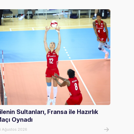
ilenin Sultanları, Fransa ile Hazırlık
U20 E
açı Oynadı
U20 E
Tur El
6 Ağustos 2026