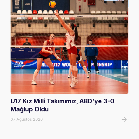
U17 Kız Milli Takımımız, ABD'ye 3-0
Fil
Mağlup Oldu
Maç
07 Ağustos 2026
07 A