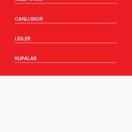
CANLI SKOR
LİGLER
KUPALAR
MHGK
MEDYA
DUYURULAR