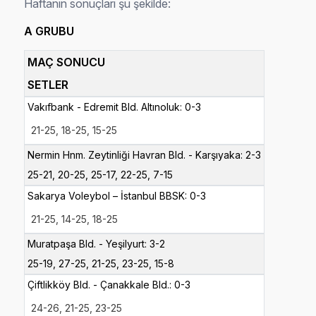
Haftanın sonuçları şu şekilde:
A GRUBU
MAÇ SONUCU
SETLER
Vakıfbank - Edremit Bld. Altınoluk: 0-3
21-25,
18-
25,
15-
25
Nermin Hnm. Zeytinliği Havran Bld. - Karşıyaka: 2-3
25-21, 20-
25,
25-
17,
22-
25, 7-15
Sakarya Voleybol – İstanbul BBSK: 0-3
21-25,
14-
25,
18-
25
Muratpaşa Bld. - Yeşilyurt: 3-2
25-19, 27-
25, 21-25, 23-25, 15-8
Çiftlikköy Bld. - Çanakkale Bld.: 0-3
24-26,
21-
25,
23-
25